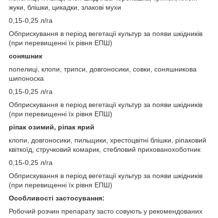
жуки, блішки, цикадки, злакові мухи
0,15-0,25 л/га
Обприскування в період вегетації культур за появи шкідників
(при перевищенні їх рівня ЕПШ)
соняшник
попелиці, клопи, трипси, довгоносики, совки, соняшникова
шипоноска
0,15-0,25 л/га
Обприскування в період вегетації культур за появи шкідників
(при перевищенні їх рівня ЕПШ)
ріпак озимий, ріпак ярий
клопи, довгоносики, пильщики, хрестоцвітні блішки, ріпаковий
квіткоїд, стручковий комарик, стебловий прихованохоботник
0,15-0,25 л/га
Обприскування в період вегетації культур за появи шкідників
(при перевищенні їх рівня ЕПШ)
Особливості застосування:
Робочий розчин препарату засто совують у рекомендованих