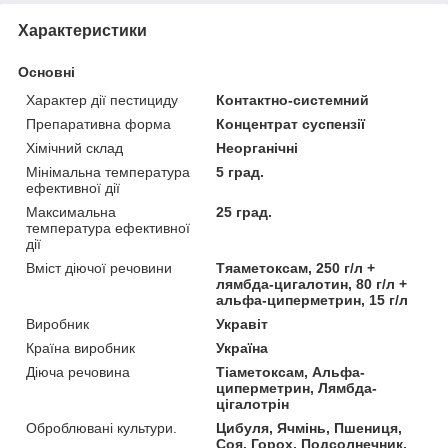
Характеристики
Основні
Характер дії пестициду
Контактно-системний
Препаративна форма
Концентрат суспензії
Хімічний склад
Неорганічні
Мінімальна температура
5 град.
ефективної дії
Максимальна
25 град.
температура ефективної
дії
Вміст діючої речовини
Тяаметоксам, 250 г/л +
лямбда-цигалотин, 80 г/л +
альфа-циперметрин, 15 г/л
Виробник
Укравіт
Країна виробник
Україна
Діюча речовина
Тіаметоксам, Альфа-
циперметрин, Лямбда-
цігалотрін
Оброблювані культури.
Цибуля, Ячмінь, Пшениця,
Соя, Горох, Подсолнечник,