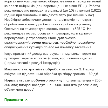
нормах шляхом суцільного обприскування в період вегетації
за появи шкідни ків (при перевищенні їх рівня ЕПШ). Роботи
рекомендовано проводити в ранкові (до 10) та вечірні (1822)
години при мінімальній швидкості вітру (не більше 5 м/с).
Необхідно забезпечити достатнє та рівномір не покриття
оброблюваної культу ри без стікання робочого розчину.
Оптимальна температура застосу вання – +825 °С. Не
рекомендова но застосовувати препарат, коли культури
перебувають у стресовому стані.
Для високої
ефективності
проти попелиць
необхідно проводити
обприскування культур до або на початку заселення.
Існує практичний досвід застосування мультикоптером на
культурах: зернові колосові (озимі, ярі), соняшник,ріпак
(норми вказані в розділі Інструкція).
Максимальна кратність обробок за сезон – 2.
Період
очікування від останньої обробки до збору врожаю – 30 діб.
Норма витрати робочого розчину:
польові культури – 200-
300 л/га; плодові насадження – 500-1000 л/га (залежно від
об’єму крон дерев).
Приховати