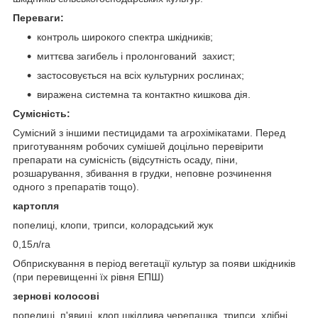
Переваги:
контроль широкого спектра шкідників;
миттєва загибель і пролонгований захист;
застосовується на всіх культурних рослинах;
виражена системна та контактно кишкова дія.
Сумісність:
Сумісний з іншими пестицидами та агрохімікатами. Перед
приготуванням робочих сумішей доцільно перевірити
препарати на сумісність (відсутність осаду, піни,
розшарування, збивання в грудки, неповне розчинення
одного з препаратів тощо).
картопля
попелиці, клопи, трипси, колорадський жук
0,15л/га
Обприскування в період вегетації культур за появи шкідників
(при перевищенні їх рівня ЕПШ)
зернові колосові
попелиці, п'явиці, клоп шкідлива черепашка, трипси, хлібні