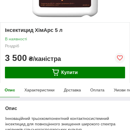
Інсектицид ХімАрс 5 л
В наявності
Роздріб
3 500
₴/каністра
Купити
Опис
Характеристики
Доставка
Оплата
Умови п
Опис
Інноваційний трьохкомпонентний контактносистемний
інсектицид для повноцінного знищення широкого спектра
шкідників сільськогосподарських культур.