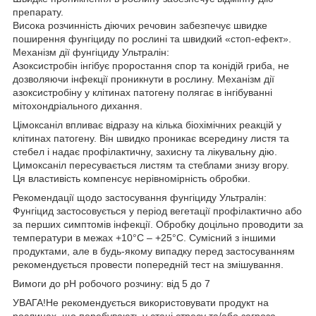
препарату.
Висока розчинність діючих речовин забезпечує швидке
поширення фунгіциду по рослині та швидкий «стоп-ефект».
Механізм дії фунгіциду Ультралін:
Азоксистробін інгібує проростання спор та конідій гриба, не
дозволяючи інфекції проникнути в рослину. Механізм дії
азоксистробіну у клітинах патогену полягає в інгібуванні
мітохондріального дихання.
Цімоксаніл впливає відразу на кілька біохімічних реакцій у
клітинах патогену. Він швидко проникає всередину листя та
стебел і надає профілактичну, захисну та лікувальну дію.
Цимоксаніл пересувається листям та стеблами знизу вгору.
Ця властивість компенсує нерівномірність обробки.
Рекомендації щодо застосування фунгіциду Ультралін:
Фунгіцид застосовується у період вегетації профілактично або
за перших симптомів інфекції. Обробку доцільно проводити за
температури в межах +10°С – +25°С. Сумісний з іншими
продуктами, але в будь-якому випадку перед застосуванням
рекомендується провести попередній тест на змішування.
Вимоги до рН робочого розчину: від 5 до 7
УВАГА!Не рекомендується використовувати продукт на
рослинах, що перебувають у стані стресу та/або загроза