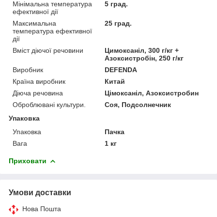
Мінімальна температура
5 град.
ефективної дії
Максимальна
25 град.
температура ефективної
дії
Вміст діючої речовини
Цимоксаніл, 300 г/кг +
Азоксистробін, 250 г/кг
Виробник
DEFENDA
Країна виробник
Китай
Діюча речовина
Цімоксаніл, Азоксистробин
Оброблювані культури.
Соя, Подсолнечник
Упаковка
Упаковка
Пачка
Вага
1 кг
Приховати
Умови доставки
Нова Пошта