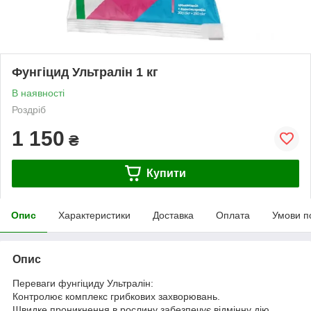
Фунгіцид Ультралін 1 кг
В наявності
Роздріб
1 150
₴
Купити
Опис
Характеристики
Доставка
Оплата
Умови п
Опис
Переваги фунгіциду Ультралін:
Контролює комплекс грибкових захворювань.
Швидке проникнення в рослину забезпечує відмінну дію