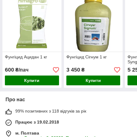
Фунгіцид Ацидан 1 кг
Фунгіцид Сігнум 1 кг
Фунг
Syng
600
3 450
5 2
₴/пач
₴
Купити
Купити
Про нас
99% позитивних з 118 відгуків за рік
Працює з 19.02.2018
м. Полтава