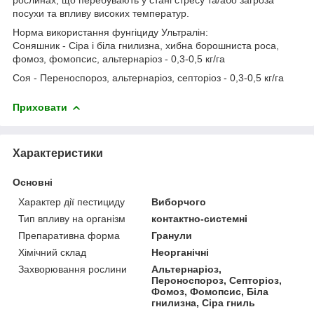
посухи та впливу високих температур.
Норма використання фунгіциду Ультралін:
Соняшник - Сіра і біла гнилизна, хибна борошниста роса,
фомоз, фомопсис, альтернаріоз - 0,3-0,5 кг/га
Соя - Переноспороз, альтернаріоз, септоріоз - 0,3-0,5 кг/га
Приховати
Характеристики
Основні
Характер дії пестициду
Виборчого
Тип впливу на організм
контактно-системні
Препаративна форма
Гранули
Хімічний склад
Неорганічні
Захворювання рослини
Альтернаріоз,
Пероноспороз, Септоріоз,
Фомоз, Фомопсис, Біла
гнилизна, Сіра гниль