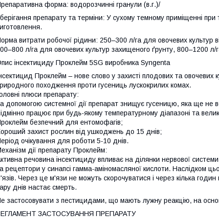
репаративна форма: водорозчинні гранули (в.г.)/
берігання препарату та терміни: У сухому темному приміщенні при 
иготовлення.
орма витрати робочої рідини: 250–300 л/га для овочевих культур в
00–800 л/га для овочевих культур захищеного ґрунту, 800–1200 л/г
пис інсектициду Проклейм 5SG виробника Syngenta
нсектицид Проклейм – нове слово у захисті плодових та овочевих 
риродного походження проти гусениць лускокрилих комах.
оловні плюси препарату:
а допомогою системної дії препарат знищує гусеницю, яка ще не вс
ідмінно працює при будь-якому температурному діапазоні та велик
роклейм безпечний для ентомофагів;
ороший захист рослин від ушкоджень до 15 днів;
еріод очікування для роботи 5-10 днів.
еханізм дії препарату Проклейм:
ктивна речовина інсектициду впливає на ділянки нервової системи –
а рецептори у синапсі гамма-аміномасляної кислоти. Наслідком цього
'язів. Через це м'язи не можуть скорочуватися і через кілька годин
ару днів настає смерть.
е застосовувати з пестицидами, що мають лужну реакцію, на осно
РЕГЛАМЕНТ ЗАСТОСУВАННЯ ПРЕПАРАТУ