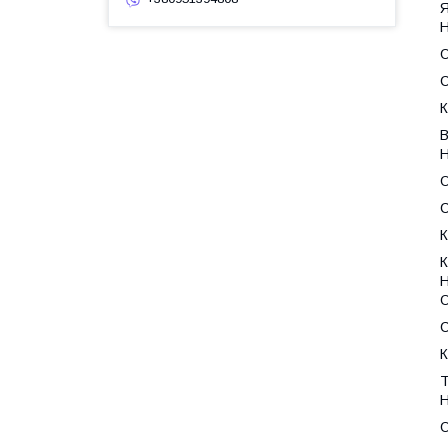
Н
О
С
К
Н
О
С
К
Н
О
С
К
Н
О