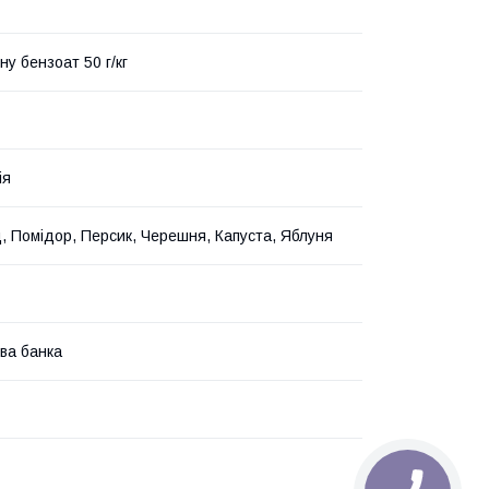
у бензоат 50 г/кг
ія
, Помідор, Персик, Черешня, Капуста, Яблуня
ва банка