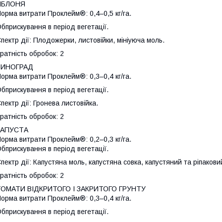
ЯБЛОНЯ
орма витрати Проклейм®: 0,4–0,5 кг/га.
бприскування в період вегетації.
пектр дії: Плодожерки, листовійки, мініуюча моль.
ратність обробок: 2
ВИНОГРАД
орма витрати Проклейм®: 0,3–0,4 кг/га.
бприскування в період вегетації.
пектр дії: Гронева листовійка.
ратність обробок: 2
КАПУСТА
орма витрати Проклейм®: 0,2–0,3 кг/га.
бприскування в період вегетації.
пектр дії: Капустяна моль, капустяна совка, капустяний та ріпакови
ратність обробок: 2
ТОМАТИ ВІДКРИТОГО І ЗАКРИТОГО ГРУНТУ
орма витрати Проклейм®: 0,3–0,4 кг/га.
бприскування в період вегетації.