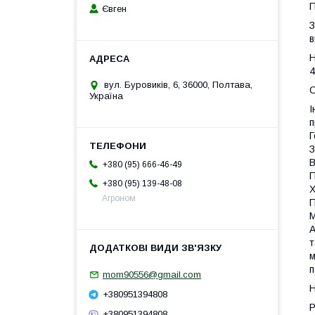
П
Євген
З
в
Н
4
вул. Буровиків, 6, 36000, Полтава,
О
Україна
І
п
Г
З
В
+380 (95) 666-46-49
П
+380 (95) 139-48-08
Х
Агроном
П
М
А
т
м
п
mom90556@gmail.com
Н
+380951394808
+380951394808