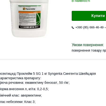
В наявності
Купити
+380 (95) 666-46-49
повернення товару п
нсектицид Проклейм 5 SG 1 кг Syngenta Сингента Швейцарія
арактеристика препарату:
іюча речовина: емамектину бензоат, 50 г/кг;
орма внесення л, кг/га: 0,2-0,5;
імічний клас: авермектини;
лас небезпеки: Клас 3;