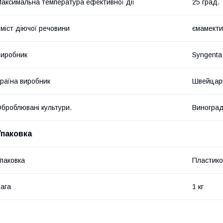
аксимальна температура ефективної дії
25 град.
міст діючої речовини
ємамектин
иробник
Syngenta
раїна виробник
Швейцар
броблювані культури.
Виноград
Упаковка
паковка
Пластико
ага
1 кг