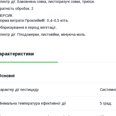
пектр дії: Бавовняна совка, листогризучі совки, трипси.
ратність обробок: 2
ПЕРСИК
орма витрати Проклейм®: 0,4–0,5 кг/га.
бприскування в період вегетації.
пектр дії: Плодожерки, листовійки, мініуюча моль.
арактеристики
Основні
арактер дії пестициду
Системно
інімальна температура ефективної дії
5 град.