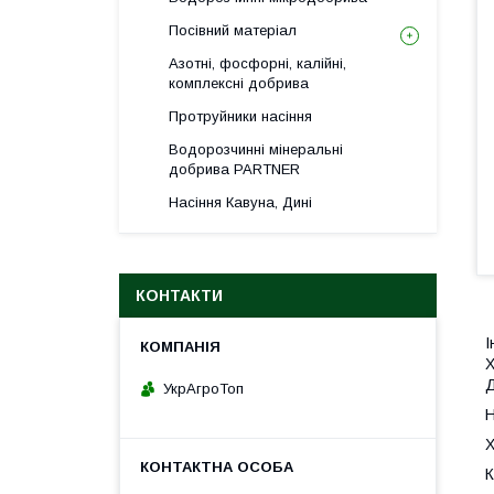
Посівний матеріал
Азотні, фосфорні, калійні,
комплексні добрива
Протруйники насіння
Водорозчинні мінеральні
добрива PARTNER
Насіння Кавуна, Дині
КОНТАКТИ
І
Х
Д
УкрАгроТоп
Н
Х
К