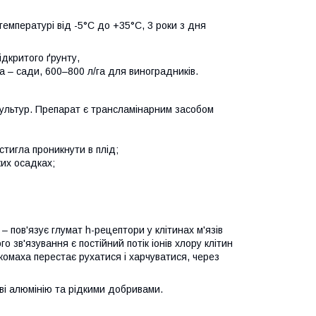
температурі від -5°С до +35°С, 3 роки з дня
ідкритого ґрунту,
а – сади, 600–800 л/га для виноградників.
культур. Препарат є трансламінарним засобом
тигла проникнути в плід;
их осадках;
 пов'язує глумат h-рецептори у клітинах м'язів
 зв'язування є постійний потік іонів хлору клітин
 комаха перестає рухатися і харчуватися, через
ві алюмінію та рідкими добривами.