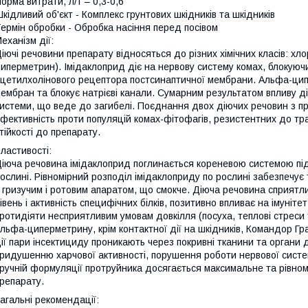
орма витрати, л/т – 0,3-0,6
кідливий об'єкт - Комплекс грунтових шкідників та шкідників
ермін обробки - Обробка насіння перед посівом
еханізм дії:
іючі речовини препарату відносяться до різних хімічних класів: хло
иперметрин). Імідаклоприд діє на нервову систему комах, блокуючи
цетилхолінового рецептора постсинаптичної мембрани. Альфа-цип
ембран та блокує натрієві канали. Сумарним результатом впливу д
истеми, що веде до загибелі. Поєднання двох діючих речовин з п
фективність проти популяцій комах-фітофагів, резистентних до тра
тійкості до препарату.
ластивості:
іюча речовина імідаклоприд поглинається кореневою системою під
ослині. Рівномірний розподіл імідаклоприду по рослині забезпечує
 гризучим і ротовим апаратом, що смокче. Діюча речовина сприятл
івень і активність специфічних білків, позитивно впливає на імуніт
ротидіяти несприятливим умовам довкілля (посуха, теплові стреси
льфа-циперметрину, крім контактної дії на шкідників, Командор Гран
ії пари інсектициду проникають через покривні тканини та органи 
ридушенню харчової активності, порушення роботи нервової системи
ручній формуляції протруйника досягається максимальне та рівном
репарату.
агальні рекомендації: