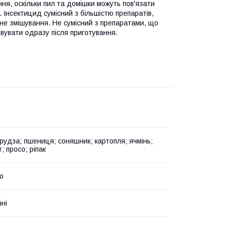
я, оскільки пил та домішки можуть пов'язати
. Інсектицид сумісний з більшістю препаратів,
не змішування. Не сумісний з препаратами, що
вувати одразу після приготування.
урудза; пшениця; соняшник; картопля; ячмінь;
т; просо; ріпак
о
чні