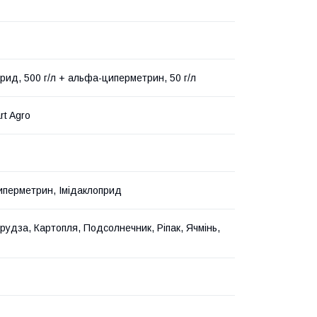
прид, 500 г/л + альфа-циперметрин, 50 г/л
rt Agro
перметрин, Імідаклоприд
урудза, Картопля, Подсолнечник, Ріпак, Ячмінь,