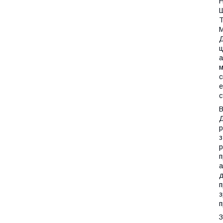
Н
Ш
Т
М
Д
ц
а
м
с
е
с
В
Д
р
з
р
п
а
д
п
з
п
З