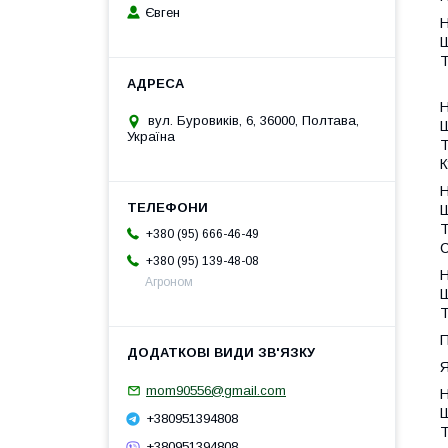
Євген
Н
Ш
Т
Н
вул. Буровиків, 6, 36000, Полтава,
Ш
Україна
Т
К
Н
Ш
Т
+380 (95) 666-46-49
+380 (95) 139-48-08
Н
Агроном
Ш
Т
П
Я
mom90556@gmail.com
Н
Ш
+380951394808
Т
+380951394808