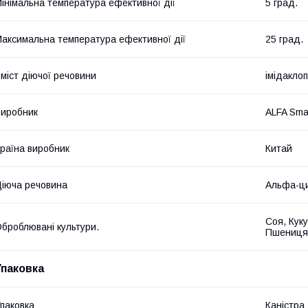
інімальна температура ефективної дії
5 град.
аксимальна температура ефективної дії
25 град.
міст діючої речовини
імідакло
иробник
ALFA Sma
раїна виробник
Китай
іюча речовина
Альфа-ци
Соя, Кук
броблювані культури.
Пшениця
Упаковка
паковка
Каністра