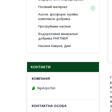
Посівний матеріал
Азотні, фосфорні, калійні,
комплексні добрива
Протруйники насіння
Водорозчинні мінеральні
добрива PARTNER
Насіння Кавуна, Дині
КОНТАКТИ
П
р
в
УкрАгроТоп
т
н
і
З
П