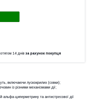
ротягом 14 днів
за рахунок покупця
зуть, включаючи лускокрилих (совки);
човин із різними механізмами дії;
ей альфа-циперметрину та антистресової дії