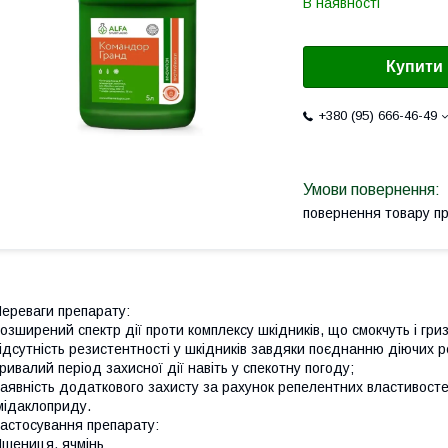
В наявності
Купити
+380 (95) 666-46-49
повернення товару п
ереваги препарату:
озширений спектр дії проти комплексу шкідників, що смокчуть і гри
ідсутність резистентності у шкідників завдяки поєднанню діючих ре
ривалий період захисної дії навіть у спекотну погоду;
аявність додаткового захисту за рахунок репелентних властивост
мідаклоприду.
астосування препарату:
шениця, ячмінь