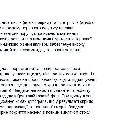
рнікотинілів (імідаклоприд) та піретроїдів (альфа-
 передачу нервового імпульсу на рівні
ерметрин порушує проникність клітинних
іючих речовин на шкідників є ураження нервової
ринципово різним впливом забезпечує високу
диційних інсектицидів, та запобігає появі
 час проростання та поширюється по всій
 тривалу інсектицидну дію проти комах-фітофагів
иво впливає на оброблювані культури, підвищуючи
ет рослин. Це дозволяє їм краще розвиватися та
 тощо). Завдяки наявності фумігантного ефекту
д діє у ґрунтовій газовій фазі. При цьому в зоні
дихання комах-фітофагів, що у результаті сприяє
, паралізації та наступної смерті. Завдяки
ірне покриття насіння з повним винятком стоку