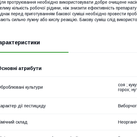
ля протруювання необхідно використовувати добре очищене насінн
елику кількість робочої рідини, ніж знизити ефективність препарату
днак перед приготуванням бакової суміші необхідно провести проб
ають сильно лужну або кислу реакцію. Бакову суміш слід використо
арактеристики
Основні атрибути
соя ; кук
броблювані культури
горох; ну
арактер дії пестициду
Виборчог
імічний склад
Неоргані