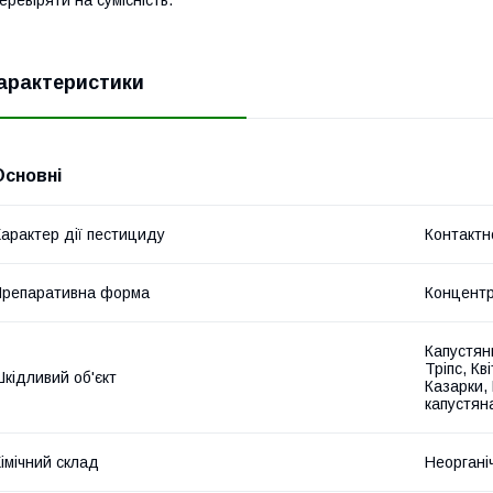
арактеристики
Основні
арактер дії пестициду
Контактн
репаративна форма
Концентр
Капустян
Тріпс, Кв
кідливий об'єкт
Казарки,
капустян
імічний склад
Неоргані