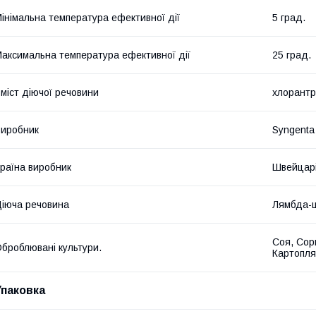
інімальна температура ефективної дії
5 град.
аксимальна температура ефективної дії
25 град.
міст діючої речовини
хлорантр
иробник
Syngenta
раїна виробник
Швейцар
іюча речовина
Лямбда-ц
Соя, Сор
броблювані культури.
Картопля
Упаковка