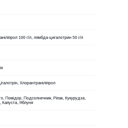
аніліпрол 100 г/л, лямбда-цигалотрин 50 г/л
ія
ігалотрін, Хлорантраніліпрол
го, Помідор, Подсолнечник, Ріпак, Кукурудза,
, Капуста, Яблуня