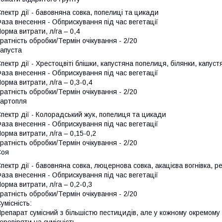
пектр дії - бавовняна совка, попелиці та цикади
аза внесення - Обприскування під час вегетації
орма витрати, л/га – 0,4
ратність обробки/Термін очікування - 2/20
апуста
пектр дії - Хрестоцвіті блішки, капустяна попелиця, білянки, капус
аза внесення - Обприскування під час вегетації
орма витрати, л/га – 0,3-0,4
ратність обробки/Термін очікування - 2/20
артопля
пектр дії - Колорадський жук, попелиця та цикади
аза внесення - Обприскування під час вегетації
орма витрати, л/га – 0,15-0,2
ратність обробки/Термін очікування - 2/20
Соя
пектр дії - бавовняна совка, люцернова совка, акацієва вогнівка, ре
аза внесення - Обприскування під час вегетації
орма витрати, л/га – 0,2-0,3
ратність обробки/Термін очікування - 2/20
умісність:
репарат сумісний з більшістю пестицидів, але у кожному окремому 
еревіряти на сумісність.