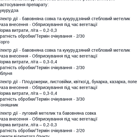
астосування препарату:
укурудза
пектр дії - бавовняна совка та кукурудзяний стебловий метелик
аза внесення - Обприскування під час вегетації
орма витрати, л/га – 0,2-0,3
ратність обробки/Термін очікування - 2/30
орго
пектр дії - бавовняна совка та кукурудзяний стебловий метелик
аза внесення - Обприскування під час вегетації
орма витрати, л/га – 0,3-0,4
ратність обробки/Термін очікування - 2/30
блуня
пектр дії - Плодожерки, листовійки, квіткоїд, букарка, казарка, поп
аза внесення - Обприскування під час вегетації
орма витрати, л/га – 0,3-0,4
ратність обробки/Термін очікування - 3/30
Соняшник
пектр дії - луговий метелик та бавовняна совка
аза внесення - Обприскування під час вегетації
орма витрати, л/га – 0,2-0,3
ратність обробки/Термін очікування - 2/20
омати відкритого ґрунту