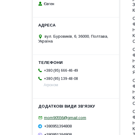
Євген
З
К
С
Ф
Н
К
вул. Буровиків, 6, 36000, Полтава,
С
Україна
С
Ф
Н
К
+380 (95) 666-46-49
Я
+380 (95) 139-48-08
С
Агроном
Ф
Н
К
С
Ф
mom90556@gmail.com
Н
+380951394808
К
Т
+380951394808