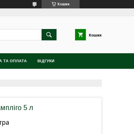
Кошик
Кошик
А ТА ОПЛАТА
ВІДГУКИ
мпліго 5 л
тра