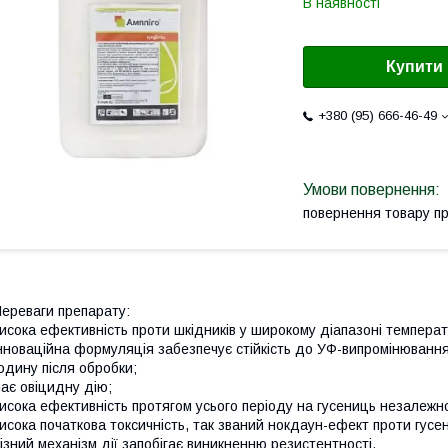
В наявності
Купити
+380 (95) 666-46-49
повернення товару п
ереваги препарату:
исока ефективність проти шкідників у широкому діапазоні температ
нноваційна формуляція забезпечує стійкість до УФ-випромінювання
одину після обробки;
ає овіцидну дію;
исока ефективність протягом усього періоду на гусениць незалежно 
исока початкова токсичність, так званий нокдаун-ефект проти гусе
ізний механізм дії запобігає виникненню резистентності.