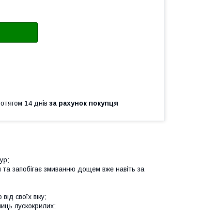
ротягом 14 днів
за рахунок покупця
ур;
 та запобігає змиванню дощем вже навіть за
від своїх віку;
ниць лускокрилих;