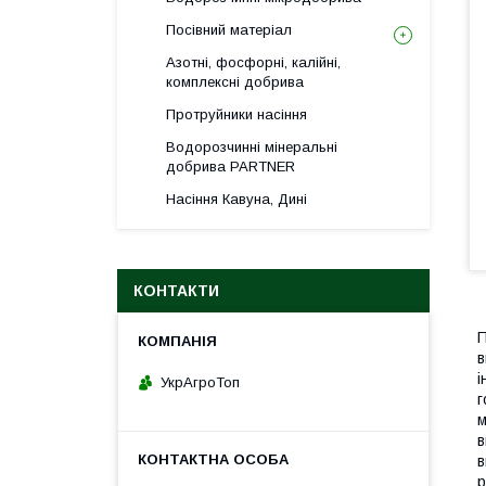
Посівний матеріал
Азотні, фосфорні, калійні,
комплексні добрива
Протруйники насіння
Водорозчинні мінеральні
добрива PARTNER
Насіння Кавуна, Дині
КОНТАКТИ
П
в
і
УкрАгроТоп
г
м
в
в
р