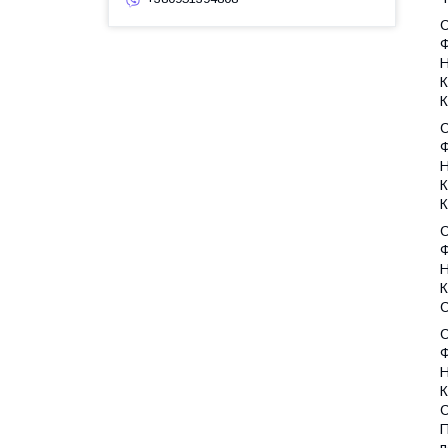
С
Ф
Н
К
К
С
Ф
Н
К
К
С
Ф
Н
К
С
Ф
Н
К
С
П
п