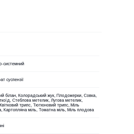
о-системний
ат суспензії
ий білан, Колорадський жук, Плодожерки, Совка,
іткоїд, Стеблова метелик, Лугова метелик,
 Квітковий трипс, Тютюновий трипс, Міль
а, Картопляна міль, Томатна міль, Міль плодова
чні