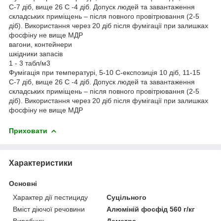
С-7 діб, вище 26 С -4 діб. Допуск людей та завантаження
складських приміщень – після повного провітрювання (2-5
діб). Використання через 20 діб після фумігації при залишках
фосфіну не вище МДР
вагони, контейнери
шкідники запасів
1 - 3 табл/м3
Фумігація при температурі, 5-10 С-експозиція 10 діб, 11-15
С-7 діб, вище 26 С -4 діб. Допуск людей та завантаження
складських приміщень – після повного провітрювання (2-5
діб). Використання через 20 діб після фумігації при залишках
фосфіну не вище МДР
Приховати
Характеристики
Основні
Характер дії пестициду
Суцільного
Вміст діючої речовини
Алюміній фосфід 560 г/кг
Виробник
Деметра