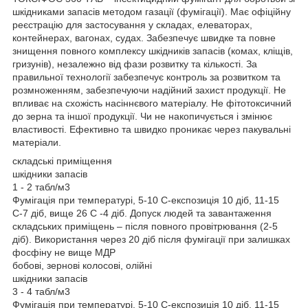
шкідниками запасів методом газації (фумігації). Має офіційну
реєстрацію для застосування у складах, елеваторах,
контейнерах, вагонах, судах. Забезпечує швидке та повне
знищення повного комплексу шкідників запасів (комах, кліщів,
гризунів), незалежно від фази розвитку та кількості. За
правильної технології забезпечує контроль за розвитком та
розмноженням, забезпечуючи надійний захист продукції. Не
впливає на схожість насіннєвого матеріалу. Не фітотоксичний
до зерна та іншої продукції. Чи не накопичується і змінює
властивості. Ефективно та швидко проникає через пакувальні
матеріали.
складські приміщення
шкідники запасів
1 - 2 табл/м3
Фумігація при температурі, 5-10 С-експозиція 10 діб, 11-15
С-7 діб, вище 26 С -4 діб. Допуск людей та завантаження
складських приміщень – після повного провітрювання (2-5
діб). Використання через 20 діб після фумігації при залишках
фосфіну не вище МДР
бобові, зернові колосові, олійні
шкідники запасів
3 - 4 табл/м3
Фумігація при температурі, 5-10 С-експозиція 10 діб, 11-15