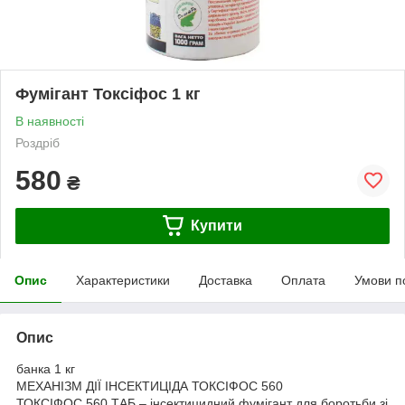
Фумігант Токсіфос 1 кг
В наявності
Роздріб
580
₴
Купити
Опис
Характеристики
Доставка
Оплата
Умови п
Опис
банка 1 кг
МЕХАНІЗМ ДІЇ ІНСЕКТИЦІДА ТОКСІФОС 560
ТОКСІФОС 560 ТАБ – інсектицидний фумігант для боротьби зі