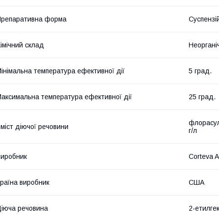
репаративна форма
Суспензі
імічний склад
Неоргані
інімальна температура ефективної дії
5 град.
аксимальна температура ефективної дії
25 град.
флорасул
міст діючої речовини
г/л
иробник
Corteva A
раїна виробник
США
іюча речовина
2-етилге