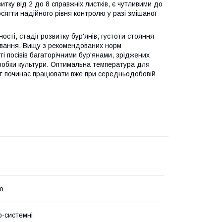
итку від 2 до 8 справжніх листків, є чутливими до
сягти надійного рівня контролю у разі змішаної
сті, стадії розвитку бур'янів, густоти стояння
кування. Вищу з рекомендованих норм
сті посівів багаторічними бур'янами, зріджених
обробки культури. Оптимальна температура для
ат починає працювати вже при середньодобовій
о
о-системні