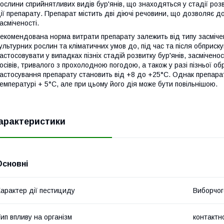
ослини сприйнятливих видів бур'янів, що знаходяться у стадії розв
ії препарату. Препарат містить дві діючі речовини, що дозволяє до
асміченості.
екомендована норма витрати препарату залежить від типу засмічено
ультурних рослин та кліматичних умов до, під час та після обприс
астосовувати у випадках пізніх стадій розвитку бур'янів, засмічено
осівів, тривалого з прохолодною погодою, а також у разі пізньої 
астосування препарату становить від +8 до +25°С. Однак препар
емпературі + 5°С, але при цьому його дія може бути повільнішою.
арактеристики
Основні
арактер дії пестициду
Виборчог
ип впливу на організм
контактн