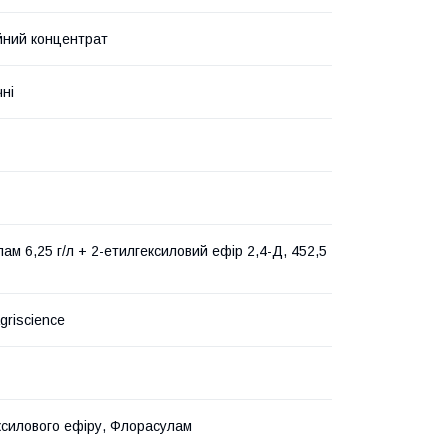
йний концентрат
чні
ам 6,25 г/л + 2-етилгексиловий ефір 2,4-Д, 452,5
griscience
ксилового ефіру, Флорасулам