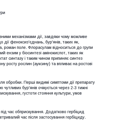
ури
різними механізмами дії, завдяки чому можливе
о дії феноксиз'єднань, бур'янів, таких як,
ка, роман поле. Флорасулам відноситься до групи
ий ензим у біосинтезі амінокислот, таких як
тат синтазу і таким чином припиняє синтез
ону росту рослин (ауксину) та впливає на ростові
сля обробки. Перші видимі симптоми дії препарату
 чутливих бур'янів очікується через 2-3 тижні
прискування, густоти стояння культури, умов
 під час обприскування. Додатково гербіцид
нетривалий час після застосування гербіциду.