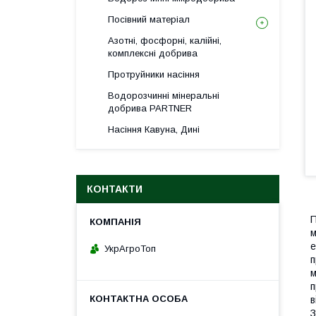
Посівний матеріал
Азотні, фосфорні, калійні,
комплексні добрива
Протруйники насіння
Водорозчинні мінеральні
добрива PARTNER
Насіння Кавуна, Дині
КОНТАКТИ
П
м
е
УкрАгроТоп
п
м
п
в
З