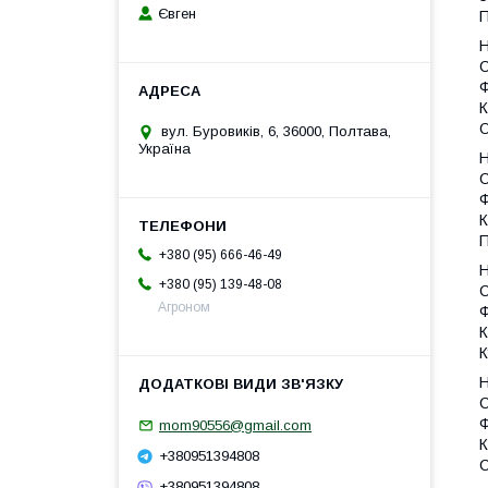
Євген
П
Н
С
Ф
К
вул. Буровиків, 6, 36000, Полтава,
Україна
Н
С
Ф
К
+380 (95) 666-46-49
Н
+380 (95) 139-48-08
С
Агроном
Ф
К
К
Н
С
Ф
mom90556@gmail.com
К
+380951394808
С
+380951394808