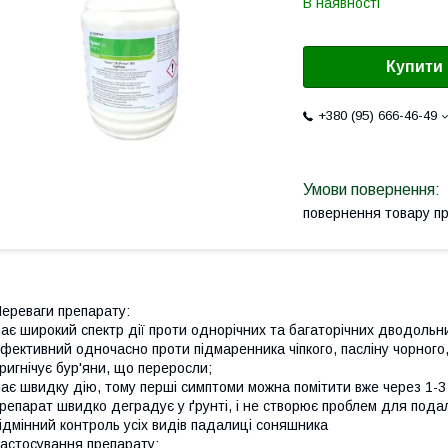
В наявності
Купити
+380 (95) 666-46-49
повернення товару п
ереваги препарату:
ає широкий спектр дії проти однорічних та багаторічних дводольних 
фективний одночасно проти підмаренника чіпкого, пасліну чорного,
ригнічує бур'яни, що переросли;
ає швидку дію, тому перші симптоми можна помітити вже через 1-3
репарат швидко деградує у ґрунті, і не створює проблем для подал
ідмінний контроль усіх видів падалиці соняшника
астосування препарату: