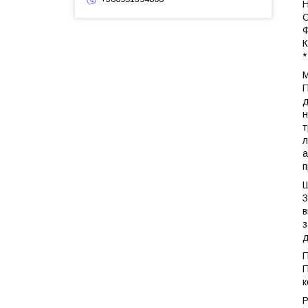
Н
С
Ф
К
*
М
П
д
н
т
л
а
п
Ш
З
в
з
д
П
П
к
Р