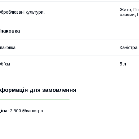
Жито, Пш
броблювані культури.
озимий, 
Упаковка
паковка
Каністра
б`єм
5 л
нформація для замовлення
іна:
2 500 ₴/каністра