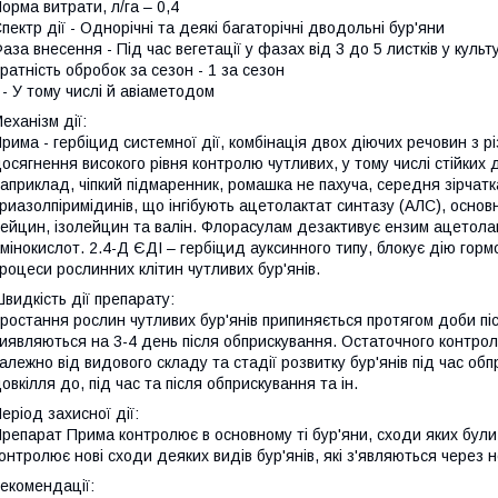
орма витрати, л/га – 0,4
пектр дії - Однорічні та деякі багаторічні дводольні бур'яни
аза внесення - Під час вегетації у фазах від 3 до 5 листків у культ
ратність обробок за сезон - 1 за сезон
 - У тому числі й авіаметодом
еханізм дії:
рима - гербіцид системної дії, комбінація двох діючих речовин з 
осягнення високого рівня контролю чутливих, у тому числі стійких д
априклад, чіпкий підмаренник, ромашка не пахуча, середня зірчат
риазолпіримідинів, що інгібують ацетолактат синтазу (АЛС), основн
ейцин, ізолейцин та валін. Флорасулам дезактивує ензим ацетолак
мінокислот. 2.4-Д ЄДІ – гербіцид ауксинного типу, блокує дію горм
роцеси рослинних клітин чутливих бур'янів.
видкість дії препарату:
ростання рослин чутливих бур'янів припиняється протягом доби пі
иявляються на 3-4 день після обприскування. Остаточного контролю
алежно від видового складу та стадії розвитку бур'янів під час об
овкілля до, під час та після обприскування та ін.
еріод захисної дії:
репарат Прима контролює в основному ті бур'яни, сходи яких були
онтролює нові сходи деяких видів бур'янів, які з'являються через 
екомендації: