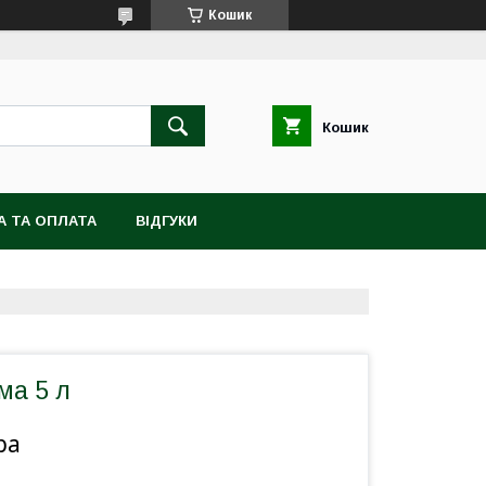
Кошик
Кошик
А ТА ОПЛАТА
ВІДГУКИ
ма 5 л
ра