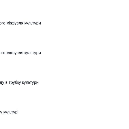
ого міжвузля культури
ого міжвузля культури
ду в трубку культури
у культурі