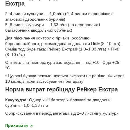
Екстра
2–4 листки культури — 1,0 л/га (2–4 листки в однорічних
злакових і дводольних бур’янів)
5–8 листків культури — 1,33 л/га (по перерослих і
багаторічних дводольних бур’янах)
Для підсилення контролю гірчаків, особливо
березкоподібного, рекомендовано додавати Пік® (8–10 г/га).
Суміш тоді буде така: Рейкер Екстра® (1,0–1,33 л/га) + Пік®
(8–10 г/га)
Оптимальна температура застосування – від +10 °С до +25
°С.
* Цукрові буряки рекомендується висівати не раніше ніж через
18 місяців після застосування препарату
Норма витрат гербіциду Рейкер Екстра
Кукурудза:
Однорічні і багаторічні злакові та дводольні
бур’яни - 1,0–1,33 л/га
Обприскування в період вегетації від 2–8 листків у культури
Приховати