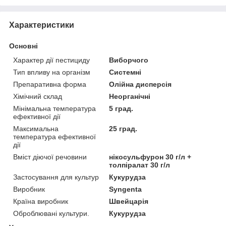
Характеристики
Основні
Характер дії пестициду
Виборчого
Тип впливу на організм
Системні
Препаративна форма
Олійна дисперсія
Хімічний склад
Неорганічні
Мінімальна температура
5 град.
ефективної дії
Максимальна
25 град.
температура ефективної
дії
Вміст діючої речовини
нікосульфурон 30 г/л +
толпіралат 30 г/л
Застосування для культур
Кукурудза
Виробник
Syngenta
Країна виробник
Швейцарія
Оброблювані культури.
Кукурудза