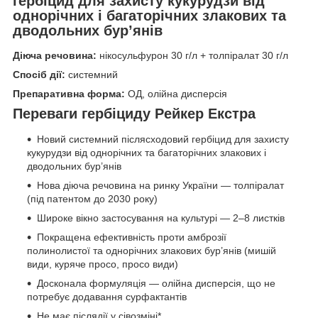
гербіцид для захисту кукурудзи від
однорічних і багаторічних злакових та
дводольних бур’янів
Діюча речовина:
нікосульфурон 30 г/л + толпіралат 30 г/л
Спосіб дії:
системний
Препаративна форма:
ОД, олійна дисперсія
Переваги гербіциду Рейкер Екстра
Новий системний післясходовий гербіцид для захисту
кукурудзи від однорічних та багаторічних злакових і
дводольних бур’янів
Нова діюча речовина на ринку України — толпіралат
(під патентом до 2030 року)
Широке вікно застосування на культурі — 2–8 листків
Покращена ефективність проти амброзії
полинолистої та однорічних злакових бур’янів (мишій
види, куряче просо, просо види)
Досконала формуляція — олійна дисперсія, що не
потребує додавання сурфактантів
Не має післядії у сівозміні*