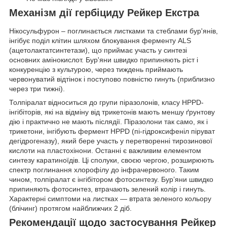
Механізм дії гербіциду Рейкер Екстра
Нікосульфурон – поглинається листками та стеблами бур'янів,
інгібує поділ клітин шляхом блокування ферменту ALS
(ацетолактатсинтетази), що приймає участь у синтезі
основних амінокислот. Бур'яни швидко припиняють ріст і
конкуренцію з культурою, через тиждень приймають
червонуватий відтінок і поступово повністю гинуть (приблизно
через три тижні).
Толпіралат відноситься до групи піразолонів, класу HPPD-
інгібіторів, які на відміну від трикетонів мають меншу ґрунтову
дію і практично не мають післядії. Піразолони так само, як і
трикетони, інгібують фермент HPPD (пі-гідроксифеніл піруват
дегідрогеназу), який бере участь у перетворенні тирозинової
кислоти на пластохінони. Останні є важливим елементом
синтезу каратиноїдів. Ці сполуки, своєю чергою, розширюють
спектр поглинання хлорофілу до інфрачервоного. Таким
чином, толпіралат є інгібітором фотосинтезу. Бур’яни швидко
припиняють фотосинтез, втрачають зелений колір і гинуть.
Характерні симптоми на листках — втрата зеленого кольору
(блічинг) протягом найближчих 2 діб.
Рекомендації щодо застосування Рейкер