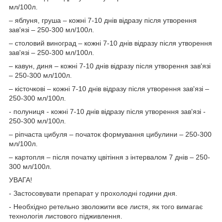
мл/100л.
– яблуня, груша – кожні 7-10 днів відразу після утворення
зав'язі – 250-300 мл/100л.
– столовий виноград – кожні 7-10 днів відразу після утворення
зав'язі – 250-300 мл/100л.
– кавун, диня – кожні 7-10 днів відразу після утворення зав'язі
– 250-300 мл/100л.
– кісточкові – кожні 7-10 днів відразу після утворення зав'язі –
250-300 мл/100л.
- полуниця - кожні 7-10 днів відразу після утворення зав'язі -
250-300 мл/100л.
– ріпчаста цибуля – початок формування цибулини – 250-300
мл/100л.
– картопля – після початку цвітіння з інтервалом 7 днів – 250-
300 мл/100л.
УВАГА!
- Застосовувати препарат у прохолодні години дня.
- Необхідно ретельно зволожити все листя, як того вимагає
технологія листового підживлення.