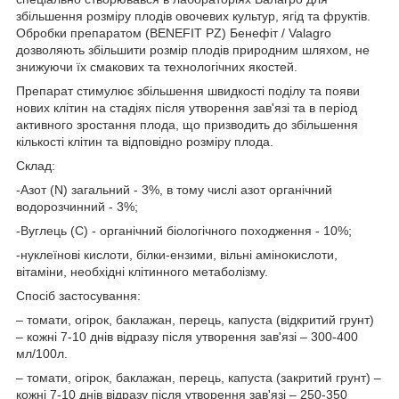
збільшення розміру плодів овочевих культур, ягід та фруктів.
Обробки препаратом (BENEFIT PZ) Бенефіт / Valagro
дозволяють збільшити розмір плодів природним шляхом, не
знижуючи їх смакових та технологічних якостей.
Препарат стимулює збільшення швидкості поділу та появи
нових клітин на стадіях після утворення зав'язі та в період
активного зростання плода, що призводить до збільшення
кількості клітин та відповідно розміру плода.
Склад:
-Азот (N) загальний - 3%, в тому числі азот органічний
водорозчинний - 3%;
-Вуглець (С) - органічний біологічного походження - 10%;
-нуклеїнові кислоти, білки-ензими, вільні амінокислоти,
вітаміни, необхідні клітинного метаболізму.
Спосіб застосування:
– томати, огірок, баклажан, перець, капуста (відкритий грунт)
– кожні 7-10 днів відразу після утворення зав'язі – 300-400
мл/100л.
– томати, огірок, баклажан, перець, капуста (закритий грунт) –
кожні 7-10 днів відразу після утворення зав'язі – 250-350