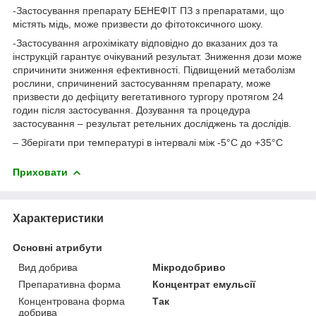
-Застосування препарату БЕНЕФІТ ПЗ з препаратами, що
містять мідь, може призвести до фітотоксичного шоку.
-Застосування агрохімікату відповідно до вказаних доз та
інструкцій гарантує очікуваний результат. Зниження дози може
спричинити зниження ефективності. Підвищений метаболізм
рослини, спричинений застосуванням препарату, може
призвести до дефіциту вегетативного тургору протягом 24
годин після застосування. Дозування та процедура
застосування – результат ретельних досліджень та дослідів.
– Зберігати при температурі в інтервалі між -5°С до +35°С
Приховати
Характеристики
Основні атрибути
Вид добрива
Мікродобриво
Препаративна форма
Концентрат емульсії
Концентрована форма
Так
добрива