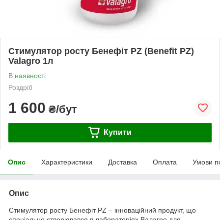
Стимулятор росту Бенефіт PZ (Benefit PZ)
Valagro 1л
В наявності
Роздріб
1 600
₴/бут
Купити
Опис
Характеристики
Доставка
Оплата
Умови п
Опис
Стимулятор росту Бенефіт PZ – інноваційний продукт, що
спеціально створювався в лабораторіях Валагро для