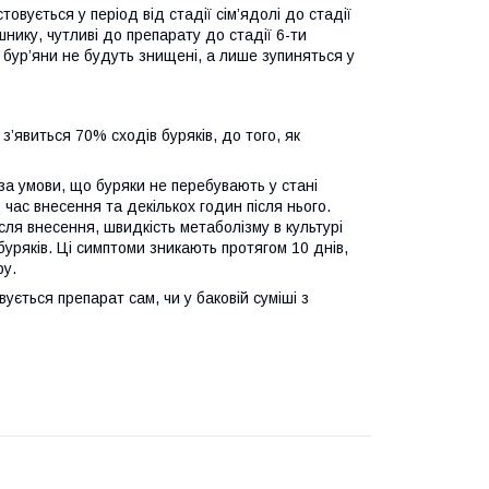
вується у період від стадії сім’ядолі до стадії
шнику, чутливі до препарату до стадії 6-ти
 бур’яни не будуть знищені, а лише зупиняться у
’явиться 70% сходів буряків, до того, як
у за умови, що буряки не перебувають у стані
час внесення та декількох годин після нього.
ля внесення, швидкість метаболізму в культурі
уряків. Ці симптоми зникають протягом 10 днів,
ру.
ується препарат сам, чи у баковій суміші з