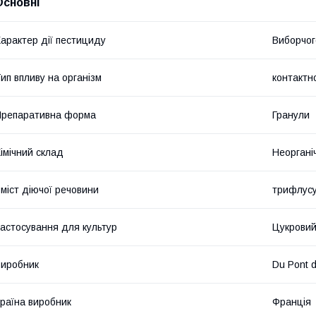
Основні
арактер дії пестициду
Виборчог
ип впливу на організм
контактн
репаративна форма
Гранули
імічний склад
Неоргані
міст діючої речовини
трифлусу
астосування для культур
Цукровий
иробник
Du Pont 
раїна виробник
Франція