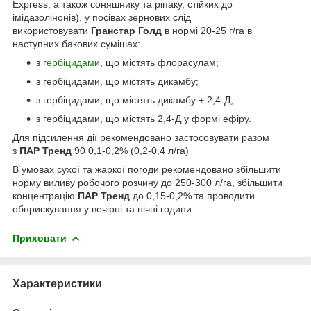
Express, а також соняшнику та ріпаку, стійких до
імідазолінонів), у посівах зернових слід
використовувати
Гранстар Голд
в нормі 20-25 г/га в
наступних бакових сумішах:
з
гербіцидами
, що містять флорасулам;
з гербіцидами, що містять дикамбу;
з гербіцидами, що містять дикамбу + 2,4-Д;
з гербіцидами, що містять 2,4-Д у формі ефіру.
Для підсилення дії рекомендовано застосовувати разом
з
ПАР Тренд
90 0,1-0,2% (0,2-0,4 л/га)
В умовах сухої та жаркої погоди рекомендовано збільшити
норму виливу робочого розчину до 250-300 л/га, збільшити
концентрацію
ПАР Тренд
до 0,15-0,2% та проводити
обприскування у вечірні та нічні години.
Приховати
Характеристики