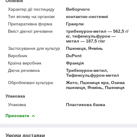
Основні
Характер дії пестициду
Виборчого
Тип впливу на організм
контактно-системні
Препаративна форма
Гранули
Вміст діючої речовини
трибенурон-метил — 562,5 г/
кг, тифенсульфурон —
метил — 187,5 г/кг
Застосування для культур
Пшениця, Ячмінь
Виробник
DuPont
Країна виробник
Франція
Діюча речовина
Трибенурон-метил,
Тифенсульфурон-метил
Оброблювані культури.
Жито, Пшениця яра, Озима
пшениця, Ячмінь, Пшениця
Упаковка
Упаковка
Пластикова банка
Приховати
Умови доставки