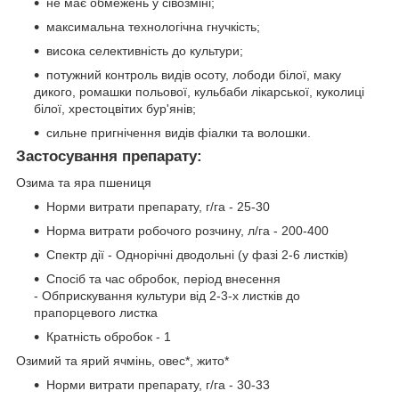
не має обмежень у сівозміні;
максимальна технологічна гнучкість;
висока селективність до культури;
потужний контроль видів осоту, лободи білої, маку
дикого, ромашки польової, кульбаби лікарської, куколиці
білої, хрестоцвітих бур'янів;
сильне пригнічення видів фіалки та волошки.
Застосування препарату:
Озима та яра пшениця
Норми витрати препарату, г/га - 25-30
Норма витрати робочого розчину, л/га - 200-400
Спектр дії - Однорічні дводольні (у фазі 2-6 листків)
Спосіб та час обробок, період внесення
- Обприскування культури від 2-3-х листків до
прапорцевого листка
Кратність обробок - 1
Озимий та ярий ячмінь, овес*, жито*
Норми витрати препарату, г/га - 30-33