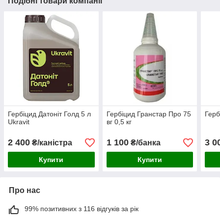
Подібні товари компанії
Гербіцид Датоніт Голд 5 л
Гербіцид Гранстар Про 75
Герб
Ukravit
вг 0,5 кг
2 400
1 100
3 0
₴/каністра
₴/банка
Купити
Купити
Про нас
99% позитивних з 116 відгуків за рік