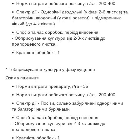
Норма витрати робочого розчину, л/га - 200-400
Спектр дії - Однорічні дводольні (у фазі 2-6 листків) та
багаторічні дводольні (у фазі розетки) + підмаренник
чіпкий (до 4-х кілець)
Спосіб та час обробок, період внесення
- Обприскування культури від 2-3-х листків до
прапорцевого листка
Кратність обробок - 1
* - обприскування культури у фазу кущення
Озима пшениця
Норми витрати препарату, г/га - 35
Норма витрати робочого розчину, л/га - 200-400
Спектр дії - Посіви, сильно забур'янені однорічними
та багаторічними бур’янами
Спосіб та час обробок, період внесення
- Обприскування культури від 2-3-х листків до
прапорцевого листка
Кратність обробок - 1