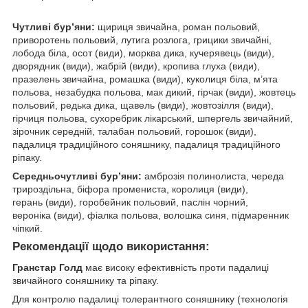
Чутливі бур’яни:
щириця звичайна, роман польовий,
приворотень польовий, лутига розлога, грицики звичайні,
лобода біла, осот (види), морква дика, кучерявець (види),
дворядник (види), жабрій (види), кропива глуха (види),
празелень звичайна, ромашка (види), куколиця біла, м’ята
польова, незабудка польова, мак дикий, гірчак (види), жовтець
польовий, редька дика, щавель (види), жовтозілля (види),
гірчиця польова, сухоребрик лікарський, шпергель звичайний,
зірочник середній, талабан польовий, горошок (види),
падалиця традиційного соняшнику, падалиця традиційного
ріпаку.
Середньочутливі бур’яни:
амброзія полинолиста, череда
трироздільна, біфора промениста, королиця (види),
герань (види), горобейник польовий, паслін чорний,
вероніка (види), фіалка польова, волошка синя, підмаренник
чіпкий.
Рекомендації щодо використання:
Гранстар Голд
має високу ефективність проти падалиці
звичайного соняшнику та ріпаку.
Для контролю падалиці толерантного соняшнику (технологія