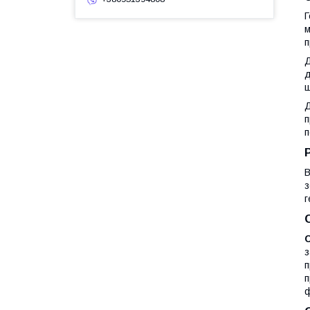
Г
м
п
Д
д
щ
Д
п
п
В
з
г
з
п
п
ф