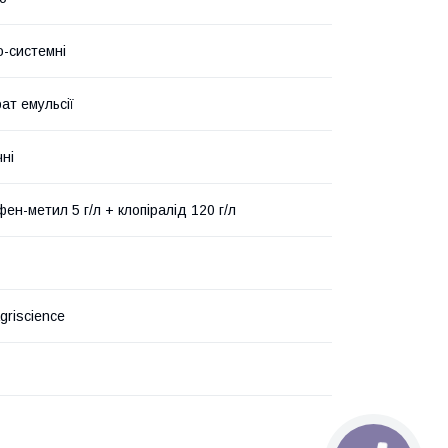
о-системні
ат емульсії
чні
ен-метил 5 г/л + клопіралід 120 г/л
griscience