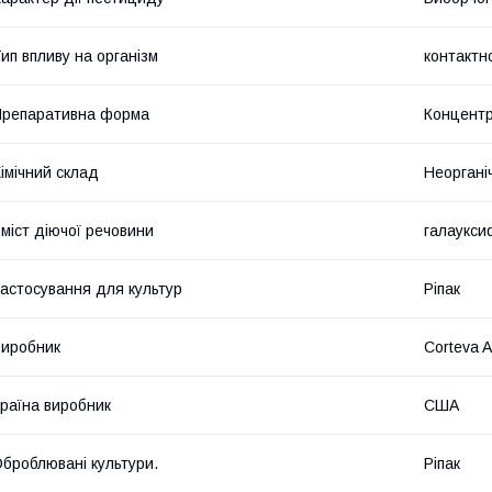
ип впливу на організм
контактн
репаративна форма
Концентр
імічний склад
Неоргані
міст діючої речовини
галауксиф
астосування для культур
Ріпак
иробник
Corteva A
раїна виробник
США
броблювані культури.
Ріпак