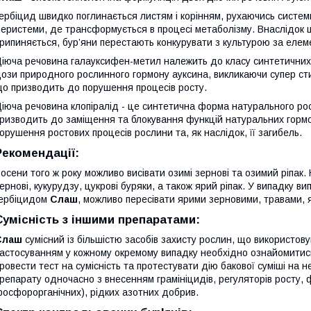
ербіцид швидко поглинається листям і корінням, рухаючись системн
еристеми, де трансформується в процесі метаболізму. Внаслідок ць
рипиняється, бур’яни перестають конкурувати з культурою за елем
іюча речовина галауксифен-метил належить до класу синтетичних ау
ози природного рослинного гормону ауксина, викликаючи супер сти
о призводить до порушення процесів росту.
іюча речовина клопіралід - це синтетична форма натурального рос
ризводить до заміщення та блокування функцій натуральних гормон
орушення ростових процесів рослини та, як наслідок, її загибель.
Рекомендації:
осени того ж року можливо висівати озимі зернові та озимий ріпак.
ернові, кукурудзу, цукрові буряки, а також ярий ріпак. У випадку 
ербіцидом
Слаш
, можливо пересівати ярими зерновими, травами, 
Сумісність з іншими препаратами:
Слаш
сумісний із більшістю засобів захисту рослин, що використову
астосуванням у кожному окремому випадку необхідно ознайомитис
ровести тест на сумісність та протестувати дію бакової суміші на 
репарату одночасно з внесенням грамініцидів, регуляторів росту, ф
осфорорганічних), рідких азотних добрив.