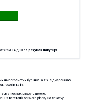
ротягом 14 днів
за рахунок покупця
х широколистих бур’янів, в т.ч. підмареннику
к, осотів та ін;
ься у посівах ріпаку озимого;
ння вегетації озимого ріпаку на початку