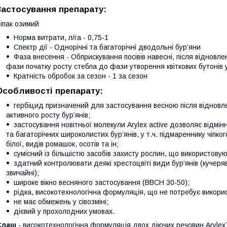
Застосування препарату:
іпак озимий
Норма витрати, л/га - 0,75-1
Спектр дії - Однорічні та багаторічні дводольні бур’яни
Фаза внесення - Обприскування посівів навесні, після відновле
фази початку росту стебла до фази утворення квіткових бутонів 
Кратність обробок за сезон - 1 за сезон
Особливості препарату:
гербіцид призначений для застосування весною після відновлен
активного росту бур’янів;
застосування новітньої молекули Arylex active дозволяє відм
та багаторічних широко­листих бур’янів, у т.ч. підмареннику чіпко
білої, видів ромашок, осотів та ін;
сумісний із більшістю засобів захисту рослин, що використовуют
здатний контролювати деякі хрестоцвіті види бур’янів (кучеря
звичайні);
широке вікно весняного застосування (ВВСН 30-50);
рідка, високотехнологічна формуляція, що не потребує викори
не має обмежень у сівозміні;
дієвий у прохолодних умовах.
Слаш
- високотехнологічна формуляція двох діючих речовин ArylexT