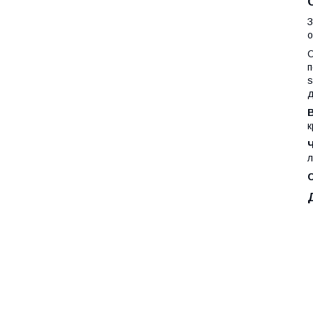
З
о
О
п
s
д
к
Ч
л