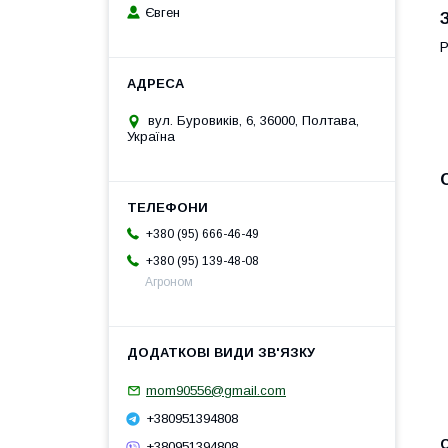
Євген
Р
вул. Буровиків, 6, 36000, Полтава,
Україна
+380 (95) 666-46-49
+380 (95) 139-48-08
Агроном
mom90556@gmail.com
+380951394808
+380951394808