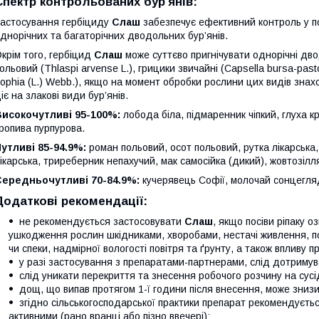
Спектр контрольованих бур'янів:
астосування гербіциду
Слаш
забезпечує ефективний контроль у по
днорічних та багаторічних дводольних бур’янів.
крім того, гербіцид
Слаш
може суттєво пригнічувати однорічні дв
ольовий (Thlaspi arvense L.), грицики звичайні (Capsella bursa-pasto
ophia (L.) Webb.), якщо на момент обробки рослини цих видів знах
іє на злакові види бур’янів.
Високочутливі 95-100%:
лобода біла, підмаренник чіпкий, глуха к
ропива пурпурова.
утливі 85-94.9%:
роман польовий, осот польовий, рутка лікарська
ікарська, триреберник непахучий, мак самосійка (дикий), жовтозілл
Середньочутливі 70-84.9%:
кучерявець Софії, молочай сонцегля
Додаткові рекомендації:
не рекомендується застосовувати
Слаш
, якщо посіви ріпаку о
ушкодження рослин шкідниками, хворобами, нестачі живлення, по
чи спеки, надмірної вологості повітря та ґрунту, а також впливу
у разі застосування з препаратами-партнерами, слід дотримув
слід уникати перекриття та знесення робочого розчину на сусід
дощ, що випав протягом 1-ї години після внесення, може знизи
згідно сільськогосподарської практики препарат рекомендуєть
активними (рано вранці або пізно ввечері);