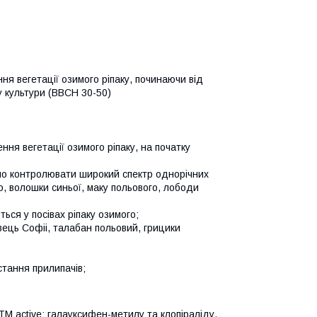
ння вегетації озимого ріпаку, починаючи від
у культури (ВВСН 30-50)
ня вегетації озимого ріпаку, на початку
інно контролювати широкий спектр однорічних
го, волошки синьої, маку польового, лободи
ься у посівах ріпаку озимого;
вець Софіі, талабан польовий, грицики
стання прилипачів;
M active: галауксифен-метилу та клопіраліду.