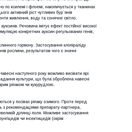
о по ксилемі і флоемі, накопичується у тканинах
ого активний ріст чутливих бур`янів
енти живлення, воду та сонячне світло.
ксинів. Речовина імітує ефект постійної високої
муляцію конкретних ауксин-регульованих генів,
линного гормону. Застосування клопіраліду
ів рослини, результатом чого є значні
 Навесні наступного року можливо висівати ярі
випадання культури, що була оброблена навесні
ярим ріпаком чи кукурудзою.
ються у посівах ріпаку озимого. Проте перед
ь з рекомендаціями препарату-партнера,
невеликій ділянці поля. Можливе застосування
унгіцидів чи інсектицидів (окрім