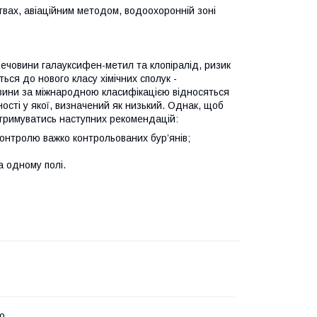
вах, авіаційним методом, водоохоронній зоні
 речовини галауксифен-метил та клопіралід, ризик
ся до нового класу хімічних сполук -
човини за міжнародною класифікацією відносяться
ності у якої, визначений як низький. Однак, щоб
отримуватись наступних рекомендацій:
онтролю важко контрольованих бур’янів;
а одному полі.
о