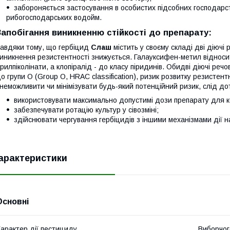
забороняється застосування в особистих підсобних господарст
рибогосподарських водойм.
Запобігання виникненню стійкості до препарату:
авдяки тому, що гербіцид
Слаш
містить у своєму складі дві діючі
иникнення резистентності знижується. Галауксифен-метил відносить
рилпіколінати, а клопіралід - до класу піридинів. Обидві діючі ре
о групи О (Group O, HRAC classification), ризик розвитку резистент
неможливити чи мінімізувати будь-який потенційний ризик, слід д
використовувати максимально допустимі дози препарату для к
забезпечувати ротацію культур у сівозміні;
здійснювати чергування гербіцидів з іншими механізмами дії н
арактеристики
Основні
арактер дії пестициду
Виборчог