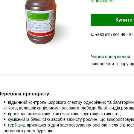
В наявності
Купити
+380 (95) 666-46-49
повернення товару п
Переваги препарату:
відмінний контроль широкого спектру однорічних та багаторічни
чіпкого, волошок синіх, маку польового, лободи білої, видів ромашо
проявляє як листкову, так і частково ґрунтову активність;
сумісний із більшістю засобів захисту рослин, що використовуют
гербіцид
призначено для застосовування весною після відновле
активного росту бур’янів.