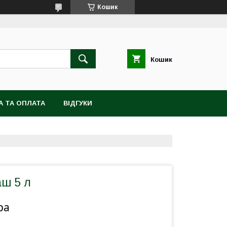
Кошик
Кошик
А ТА ОПЛАТА
ВІДГУКИ
аш 5 л
ра