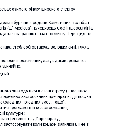
сівах озимого ріпаку широкого спектру
одольні бур’яни з родини Капустяних: талабан
ris (L.) Medicus), кучерявець Софії (Descurainia
одяться на ранніх фазах розвитку. Гербіцид не
ропива стеблообгортаюча, волошки сині, глуха
, волосняк розсічений, латук дикий, ромашка
я звичайне.
дний.
зимого знаходяться в стані стресу (внаслідок
передньо застосованих препаратів, дії посухи
 прохолодних погодних умов, тощо);
атись регламентів їх застосування;
ні культури ;
ти ефективність дії препарату;
ся застосовувати коли комахи-запилювачі не є