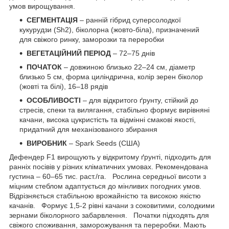
умов вирощування.
СЕГМЕНТАЦІЯ
– ранній гібрид суперсолодкої
кукурудзи (Sh2), біколорна (жовто-біла), призначений
для свіжого ринку, заморозки та переробки
ВЕГЕТАЦІЙНИЙ ПЕРІОД
– 72–75 днів
ПОЧАТОК
– довжиною близько 22–24 см, діаметр
близько 5 см, форма циліндрична, колір зерен біколор
(жовті та білі), 16–18 рядів
ОСОБЛИВОСТІ
– для відкритого ґрунту, стійкий до
стресів, спеки та вилягання, стабільно формує вирівняні
качани, висока цукристість та відмінні смакові якості,
придатний для механізованого збирання
ВИРОБНИК
– Spark Seeds (США)
Дефендер F1 вирощують у відкритому ґрунті, підходить для
ранніх посівів у різних кліматичних умовах. Рекомендована
густина – 60–65 тис. раст./га. Рослина середньої висоти з
міцним стеблом адаптується до мінливих погодних умов.
Відрізняється стабільною врожайністю та високою якістю
качанів. Формує 1,5-2 рівні качани з соковитими, солодкими
зернами біколорного забарвлення. Початки підходять для
свіжого споживання, заморожування та переробки. Мають