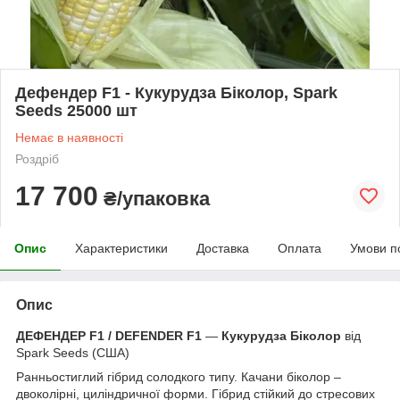
Дефендер F1 - Кукурудза Біколор, Spark
Seeds 25000 шт
Немає в наявності
Роздріб
17 700
₴/упаковка
Опис
Характеристики
Доставка
Оплата
Умови п
Опис
ДЕФЕНДЕР F1 / DEFENDER F1
—
Кукурудза Біколор
від
Spark Seeds (США)
Ранньостиглий гібрид солодкого типу. Качани біколор –
двоколірні, циліндричної форми. Гібрид стійкий до стресових