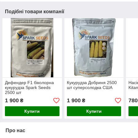
Подібні товари компанії
Дефендер F1 біколорна
Кукурудза Добриня 2500
Насі
кукурудза Spark Seeds
шт суперсолодка США
Kita
2500 шт
1 900
1 900
780
₴
₴
Купити
Купити
Про нас