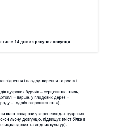
ротягом 14 днів
за рахунок покупця
запліднення і плодоутворення та росту і
дів цукрових буряків – серцевинна гниль,
картоплі – парша, у плодових дерев –
нограду – «дрібногорошистість»);
ься вміст сахарози у коренеплодах цукрових
локон льону довгунцю, підвищує вміст білка в
евих,плодових та ягідних культур).