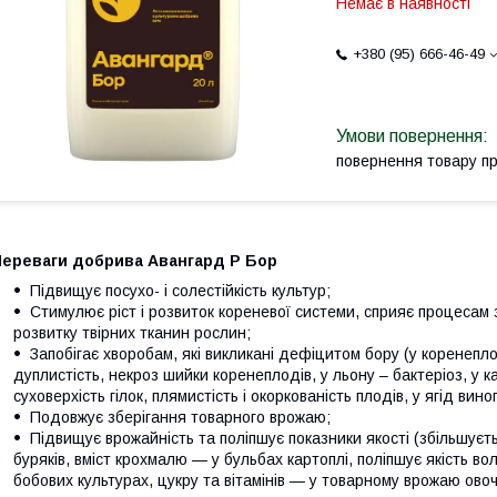
Немає в наявності
+380 (95) 666-46-49
повернення товару п
Переваги добрива Авангард Р Бор
Підвищує посухо- і солестійкість культур;
Стимулює ріст і розвиток кореневої системи, сприяє процесам 
розвитку твірних тканин рослин;
Запобігає хворобам, які викликані дефіцитом бору (у коренепло
дуплистість, некроз шийки коренеплодів, у льону – бактеріоз, у 
суховерхість гілок, плямистість і окоркованість плодів, у ягід ви
Подовжує зберігання товарного врожаю;
Підвищує врожайність та поліпшує показники якості (збільшуєт
буряків, вміст крохмалю — у бульбах картоплі, поліпшує якість во
бобових культурах, цукру та вітамінів — у товарному врожаю овоч