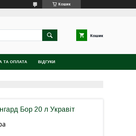
Кошик
Кошик
А ТА ОПЛАТА
ВІДГУКИ
гард Бор 20 л Укравіт
ра