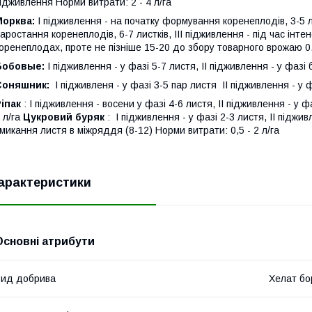
ідживлення Норми витрати: 2 - 4 л/га
Морква:
І підживлення - на початку формування коренеплодів, 3-5 ли
аростання коренеплодів, 6-7 листків, III підживлення - під час інт
оренеплодах, проте не пізніше 15-20 до збору товарного врожаю 0,
Бобовые:
І підживлення - у фазі 5-7 листя, II підживлення - у фазі 
Соняшник:
І підживленя - у фазі 3-5 пар листя II підживлення - у ф
іпак
: І підживлення - восени у фазі 4-6 листя, II підживлення - у 
 л/га
Цукровий буряк
: І підживлення - у фазі 2-3 листя, II піджи
микання листя в міжряддя (8-12) Норми витрати: 0,5 - 2 л/га
арактеристики
Основні атрибути
ид добрива
Хелат бо