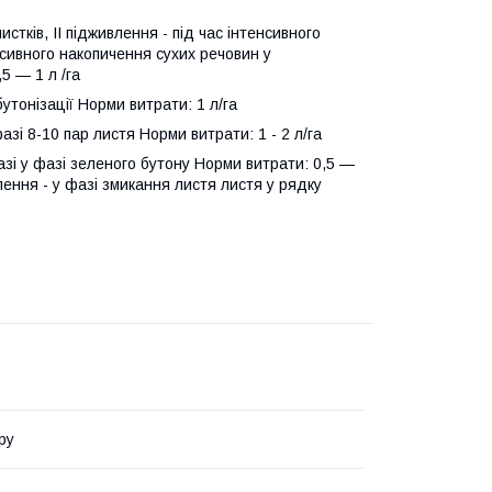
стків, II підживлення - під час інтенсивного
енсивного накопичення сухих речовин у
5 — 1 л /га
бутонізації Норми витрати: 1 л/га
азі 8-10 пар листя Норми витрати: 1 - 2 л/га
фазі у фазі зеленого бутону Норми витрати: 0,5 —
влення - у фазі змикання листя листя у рядку
ру