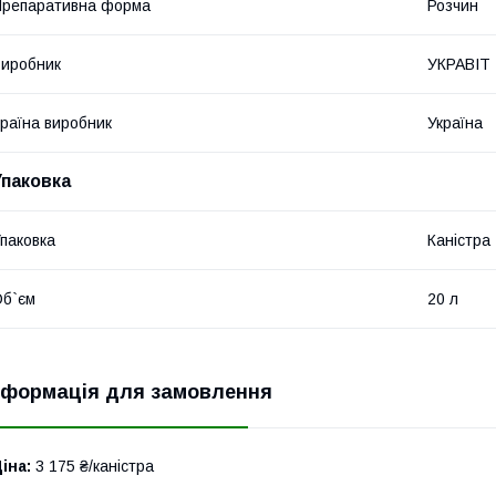
репаративна форма
Розчин
иробник
УКРАВІТ
раїна виробник
Україна
Упаковка
паковка
Каністра
б`єм
20 л
нформація для замовлення
іна:
3 175 ₴/каністра