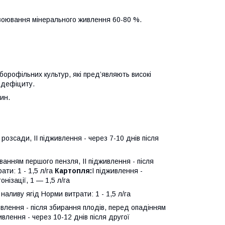
своювання мінерального живлення 60-80 %.
орофільних культур, які пред’являють високі
 дефіциту.
лин.
 розсади, II підживлення - через 7-10 днів після
ванням першого пензля, II підживлення - після
ти: 1 - 1,5 л/га
Картопля:
І підживлення -
онізації, 1 — 1,5 л/га
і наливу ягід Норми витрати: 1 - 1,5 л/га
ивлення - після збирання плодів, перед опадінням
живлення - через 10-12 днів після другої