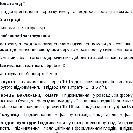
еханiзм дії
видке проникнення через кутикулу та продихи з коефіцієнтом за
пектр дії
ирокий спектр культур.
собливостi застосування
астосовується для позакореневого підживлення культур, особливо б
имоги до живлення сполуками бору та у разі прояву симптомів його
умісний з більшістю водорозчинних добрив та засобівзахисту рос
аксимальна кратність обробок: 3
астосування Авангард Р Бор
Капуста
: І підживлення - через 10-15 днів після сходів або висадки
ругого підживлення, III підгодівля витрати: 1 - 1,5 л/га
Перець, Баклажани, Томати:
І підживлення - у розсаді, за форму
исадки в ґрунт, за формуванням другої 1 наливу плодів Норми витра
теблювання, при висоті рослин 15-16 см, II підживлення - у фазі бут
Полуниця:
І підживлення - у фазі бутонізації, II підгодівля - у фаз
Плодові культури
І підживлення - у фазі рожевого бутону, IV підж
истя, II підживлення - після цвітіння з формуванням плодів, III під