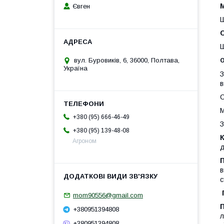
М
Євген
Ш
С
Ш
вул. Буровиків, 6, 36000, Полтава,
О
Україна
З
в
С
М
+380 (95) 666-46-49
З
+380 (95) 139-48-08
Агроном
д
в
с
mom90556@gmail.com
+380951394808
л
+380951394808