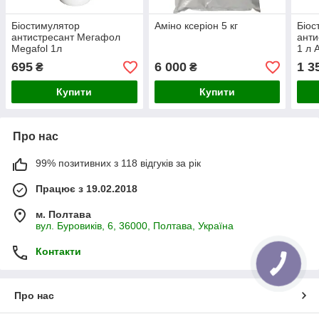
Біостимулятор
Аміно ксеріон 5 кг
Біос
антистресант Мегафол
анти
Megafol 1л
1 л 
695
6 000
1 3
₴
₴
Купити
Купити
Про нас
99% позитивних з 118 відгуків за рік
Працює з 19.02.2018
м. Полтава
вул. Буровиків, 6, 36000, Полтава, Україна
Контакти
Про нас