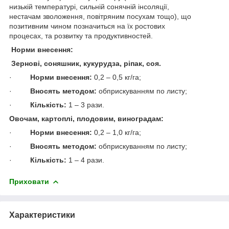
низькій температурі, сильній сонячній інсоляції,
нестачам зволоження, повітряним посухам тощо), що
позитивним чином позначиться на їх ростових
процесах, та розвитку та продуктивностей.
Норми внесення:
Зернові, соняшник, кукурудза, ріпак, соя.
·
Норми внесення:
0,2 – 0,5 кг/га;
·
Вносять методом:
обприскуванням по листу;
·
Кількість:
1 – 3 рази.
Овочам, картоплі, плодовим, виноградам:
·
Норми внесення:
0,2 – 1,0 кг/га;
·
Вносять методом:
обприскуванням по листу;
·
Кількість:
1 – 4 рази.
Приховати
Характеристики