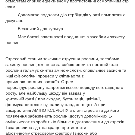
осмолітам сприяє ефективному протистоянні осмотичним стр
есам.
· Допомагає подолати дію гербіцидів у разі помилкових
дозувань.
· Безпечний для культур.
· Має бакові властивості поєднання з засобами захисту
рослин.
Стресовий стан чи токсичне отруєння рослини, засобами
захисту рослин, яке несе за собою опіки та поганий стан
рослини гальмує синтез амінокислоти, сповільнює захисні та
інші фізіологічні процеси у клітинах та є
причиною поганих врожаїв. Стрес
переслідує рослину напротязі всього періоду вегетаціцного
росту, але найбільшу шкоду він завдає у
критичній фазі ( при сходах, бутонізації, цвітіннї,
формуваннях зав’язу, наливу плодах тощо). А при
використанні АМІНО КСЕРІОНУ в стані стресів та до його
появлення забезпечить рослині доступ допоміжних L-
амінокислот та зробить їх більше підготовленими до стресів.
Така рослина здатна краще протистояти
абіотичному стресовому фактору (високій або