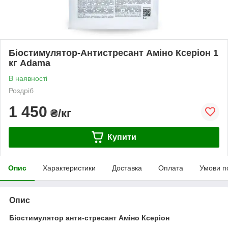
Біостимулятор-Антистресант Аміно Ксеріон 1
кг Adama
В наявності
Роздріб
1 450
₴/кг
Купити
Опис
Характеристики
Доставка
Оплата
Умови п
Опис
Біостимулятор анти-стресант
А
міно
К
серіон