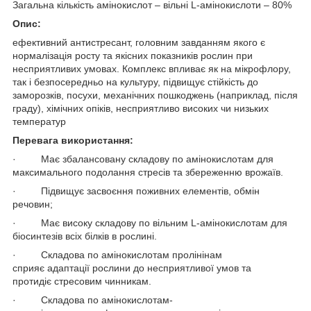
Загальна кількість амінокислот – вільні L-амінокислоти – 80%
Опис:
ефективний антистресант, головним завданням якого є
нормалізація росту та якісних показників рослин при
несприятливих умовах. Комплекс впливає як на мікрофлору,
так і безпосередньо на культуру, підвищує стійкість до
заморозків, посухи, механічних пошкоджень (наприклад, після
граду), хімічних опіків, несприятливо високих чи низьких
температур
Перевага використання:
· Має збалансовану складову по амінокислотам для
максимального подолання стресів та збереженню врожаїв.
· Підвищує засвоєння поживних елементів, обмін
речовин;
· Має високу складову по вільним L-амінокислотам для
біосинтезів всіх білків в рослині.
· Складова по амінокислотам пролінінам
сприяє адаптації рослини до несприятливої умов та
протидіє стресовим чинникам.
· Складова по амінокислотам-