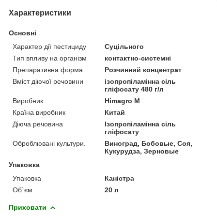
Характеристики
Основні
Характер дії пестициду
Суцільного
Тип впливу на організм
контактно-системні
Препаративна форма
Розчинний концентрат
Вміст діючої речовини
ізопропіламінна сіль
гліфосату 480 г/л
Виробник
Himagro M
Країна виробник
Китай
Діюча речовина
Ізопропіламінна сіль
гліфосату
Оброблювані культури.
Виноград, Бобовые, Соя,
Кукурудза, Зерновые
Упаковка
Упаковка
Каністра
Об`єм
20 л
Приховати