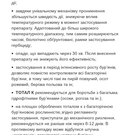
дії;
завдяки унікальному механізму проникнення
збільшується швидкість дії, знижуючи вплив
температурного режиму в момент застосування
препарату. Адаптований до більш широкого
температурного діапазону, тим самим розширюються
часові, біологічно обґрунтовані, рамки застосування
гербіциду;
опади, що випадають через 30 хв. Після внесення
препарату не знижують його ефективність;
застосування в період інтенсивного росту бур’янів,
дозволяє повністю контролювати всі багаторічні
бур’яни, в тому числі такі як пирій повзучий, осот
рожевий, берізка польова та ін;
ТОТАЛ К
рекомендується для боротьби з багатьма
гідрофітними бур’янами (осоки, рогоза та ін.);
на площах оброблених тоталом к з багаторічною
бур’яновою рослинністю,згідно регламенту
застосування, приступати до механічного рихлення,
рекомендується не раніше ніж через 8-12 днів. В
противному випадку може відбутися штучна
«ампутація» верхівкової частини бур’яну;