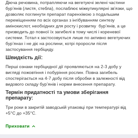
Діюча речовина, потрапляючи на вегетуючі зелені частини
бур’янів (листя, стебла), послаблює міжкутикулярні зв’язки, що
дозволяє поглинути препарат паренхімою з подальшим
переміщенням по всіх органах з інгібуванням синтезу
амінокислот, необхідних для росту і розвитку бур’янів, а це
призводить до повної їх загибелі в тому числі і кореневої
системи. Тотал к застосовується лише по активно вегетуючих
бур’янах і не діє на рослини, котрі проросли після
застосування гербіциду.
Швидкість дії:
Перші ознаки гербіцидної дії проявляються на 2-3 добу у
вигляді пожовтіння і побуріння рослин. Повна загибель
спостерігається на 4-7 добу після обробки в залежності від
видового складу бур’янів і норми внесення препарату.
Термін придатності та умови зберігання
препарату:
Три роки в закритій заводській упаковці при температурі від
+5°С до +35°С.
Приховати