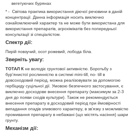
вегетуючих бурянах
* - Світова практика використання діючої речовини в даній
концентрації. Данна iнформацiя носить виключно
ознайомлюючий характер та не може бути використана для
використання препаратiв, агрохiмiкатiв без попередньої
консультації зі спеціалістом.
Спектр дії:
Пирій повзучий, осот рожевий, лобода біла.
Зверніть увагу:
ТОТАЛ К
не володіє грунтової активністю. Боротьбу з
бур'янистої рослинністю в системі mini-till, no- till в
довсоходовий період, можна реалізовувати за допомогою
гербіциду суцільної дії. Умовою безпечного застосування, є
виключно досходове внесення препарату (максимум за 2-3
дня до появи сходів культури). Також не рекомендується
внесення препарату в досходовий період при ймовірності
випадання опадів зливового характеру, в зв'язку з можливістю
промивання препарату в небажані (що містять насіння) шари
грунту.
Механiзм дії: