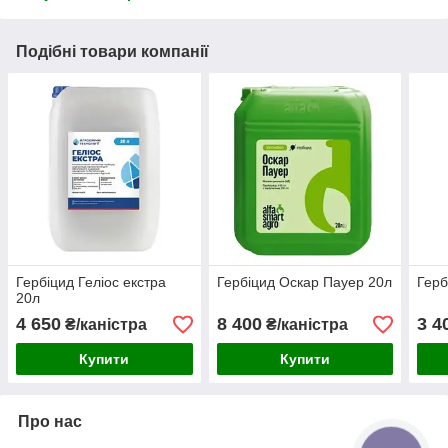
Подібні товари компанії
Гербіцид Геліос екстра
Гербіцид Оскар Пауер 20л
Герб
20л
4 650
8 400
3 4
₴/каністра
₴/каністра
Купити
Купити
Про нас