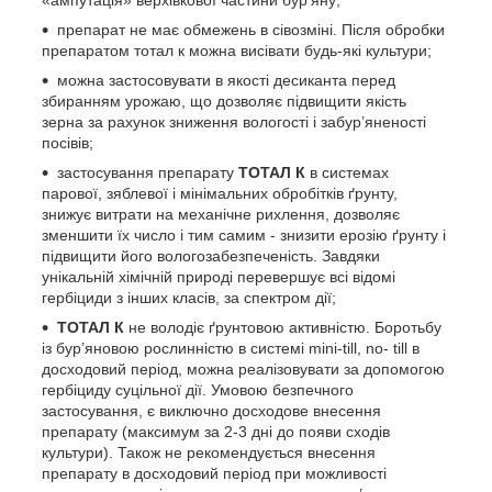
препарат не має обмежень в сівозміні. Після обробки
препаратом тотал к можна висівати будь-які культури;
можна застосовувати в якості десиканта перед
збиранням урожаю, що дозволяє підвищити якість
зерна за рахунок зниження вологості і забур’яненості
посівів;
застосування препарату
ТОТАЛ К
в системах
парової, зяблевої і мінімальних обробітків ґрунту,
знижує витрати на механічне рихлення, дозволяє
зменшити їх число і тим самим - знизити ерозію ґрунту і
підвищити його вологозабезпеченість. Завдяки
унікальній хімічній природі перевершує всі відомі
гербіциди з інших класів, за спектром дії;
ТОТАЛ К
не володіє ґрунтовою активністю. Боротьбу
із бур’яновою рослинністю в системі mini-till, no- till в
досходовий період, можна реалізовувати за допомогою
гербіциду суцільної дії. Умовою безпечного
застосування, є виключно досходове внесення
препарату (максимум за 2-3 дні до появи сходів
культури). Також не рекомендується внесення
препарату в досходовий період при можливості