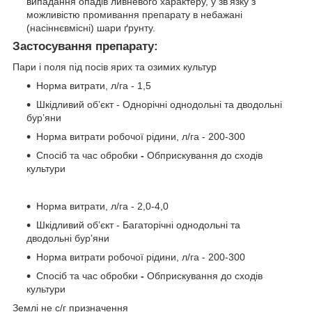
випадання опадів ливневого характеру, у зв’язку з
можливістю промивання препарату в небажані
(насіннєвмісні) шари ґрунту.
Застосування препарату:
Пари і поля під посів ярих та озимих культур
Норма витрати, л/га - 1,5
Шкідливий об’єкт - Однорічні однодольні та дводольні
бур’яни
Норма витрати робочої рідини, л/га - 200-300
Спосіб та час обробки
-
Обприскування до сходів
культури
Норма витрати, л/га - 2,0-4,0
Шкідливий об’єкт - Багаторічні однодольні та
дводольні бур’яни
Норма витрати робочої рідини, л/га - 200-300
Спосіб та час обробки
-
Обприскування до сходів
культури
Землі не с/г призначення