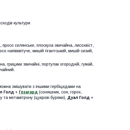
сходів культури
 просо селянське, плоскуха звичайна, лисохвіст,
со напівквітуче, мишій гігантський, мишій сизий,
, грицики звичайні, портулак огородній, гумай,
ичайний.
ожна змішувати з іншими гербіцидами на
л Голд
+
Гезагард
(соняшник, соя, горох,
 та метамітрону (цукрові буряки),
Дуал Голд
+