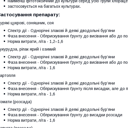
найменш фітотоксичний до культури серед усієї групи хлораце
застосовується на багатьох культурах.
Застосування препарату:
урякі цукрові, соняшник, соя
Спектр дії - Однорічні злакові й деякі дводольні бур’яни
Фаза внесення - Обприскування ґрунту до висівання або до по
Норма витрати, л/га - 1,2–1,6
укурудза, ріпак ярий і озимий
Спектр дії - Однорічні злакові й деякі дводольні бур’яни
Фаза внесення - Обприскування ґрунту до висівання або до по
Норма витрати, л/га - 1,6
артопля
Спектр дії - Однорічні злакові й деякі дводольні бур’яни
Фаза внесення - Обприскування ґрунту після висадки, але до п
Норма витрати, л/га - 1,6
омати (розсада)
Спектр дії - Однорічні злакові й деякі дводольні бур’яни
Фаза внесення - Обприскування ґрунту до висадки розсади
Норма витрати, л/га - 1,6
апуста (розсада)