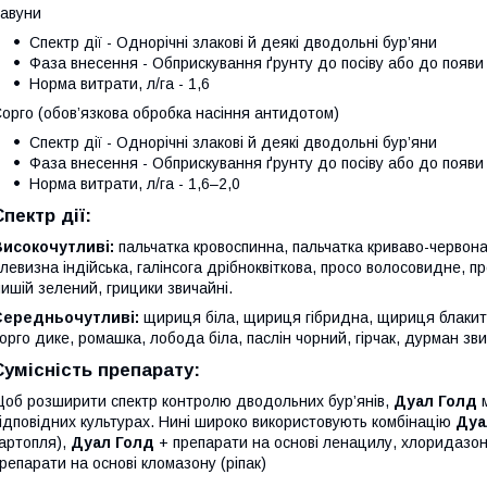
авуни
Спектр дії - Однорічні злакові й деякі дводольні бур’яни
Фаза внесення - Обприскування ґрунту до посіву або до появи 
Норма витрати, л/га - 1,6
орго (обов’язкова обробка насіння антидотом)
Спектр дії - Однорічні злакові й деякі дводольні бур’яни
Фаза внесення - Обприскування ґрунту до посіву або до появи 
Норма витрати, л/га - 1,6–2,0
Спектр дії:
Високочутливі:
пальчатка кровоспинна, пальчатка криваво-червона,
левизна індійська, галінсога дрібноквіткова, просо волосовидне, про
ишій зелений, грицики звичайні.
Середньочутливі:
щириця біла, щириця гібридна, щириця блакитна
орго дике, ромашка, лобода біла, паслін чорний, гірчак, дурман зв
Сумісність препарату:
об розширити спектр контролю дводольних бур’янів,
Дуал Голд
м
ідповідних культурах. Нині широко використовують комбінацію
Дуа
артопля),
Дуал Голд
+ препарати на основі ленацилу, хлоридазону
репарати на основі кломазону (ріпак)