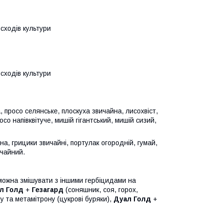
сходів культури
сходів культури
 просо селянське, плоскуха звичайна, лисохвіст,
со напівквітуче, мишій гігантський, мишій сизий,
, грицики звичайні, портулак огородній, гумай,
ичайний.
ожна змішувати з іншими гербіцидами на
л Голд
+
Гезагард
(соняшник, соя, горох,
 та метамітрону (цукрові буряки),
Дуал Голд
+