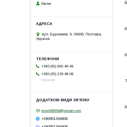
Б
Євген
К
вул. Буровиків, 6, 36000, Полтава,
Україна
К
+380 (95) 666-46-49
+380 (95) 139-48-08
Агроном
Т
К
mom90556@gmail.com
+380951394808
+380951394808