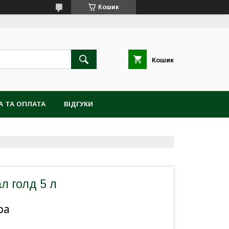
Кошик
Кошик
А ТА ОПЛАТА
ВІДГУКИ
л голд 5 л
ра