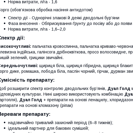
Норма витрати, л/га - 1,6
орго (обов’язкова обробка насіння антидотом)
Спектр дії - Однорічні злакові й деякі дводольні бур’яни
Фаза внесення - Обприскування ґрунту до посіву або до появи 
Норма витрати, л/га - 1,6–2,0
Спектр дії:
Високочутливі:
пальчатка кровоспинна, пальчатка криваво-червона,
левизна індійська, галінсога дрібноквіткова, просо волосовидне, про
ишій зелений, грицики звичайні.
Середньочутливі:
щириця біла, щириця гібридна, щириця блакитна
орго дике, ромашка, лобода біла, паслін чорний, гірчак, дурман зв
Сумісність препарату:
об розширити спектр контролю дводольних бур’янів,
Дуал Голд
м
ідповідних культурах. Нині широко використовують комбінацію
Дуа
артопля),
Дуал Голд
+ препарати на основі ленацилу, хлоридазону
репарати на основі кломазону (ріпак)
Переваги препарату:
надзвичайно тривалий захисний період (6–8 тижнів);
ідеальний партнер для бакових сумішей;