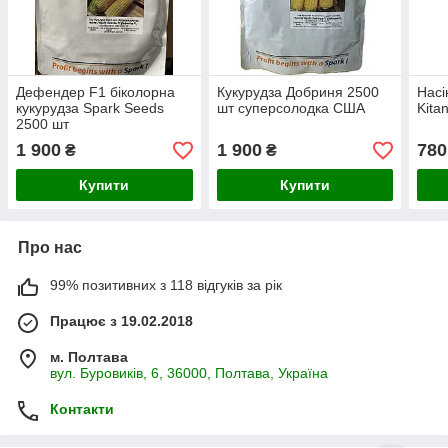
Дефендер F1 біколорна
Кукурудза Добриня 2500
Насі
кукурудза Spark Seeds
шт суперсолодка США
Kita
2500 шт
1 900
1 900
780
₴
₴
Купити
Купити
Про нас
99% позитивних з 118 відгуків за рік
Працює з 19.02.2018
м. Полтава
вул. Буровиків, 6, 36000, Полтава, Україна
Контакти