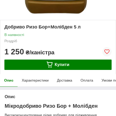
Добриво Ризо Бор+Молібден 5 л
В наявності
Роздріб
1 250
₴/каністра
Купити
Опис
Характеристики
Доставка
Оплата
Умови п
Опис
Мікродобриво Ризо Бор + Молібден
Висококонцентроване рідке добриво для підживлення