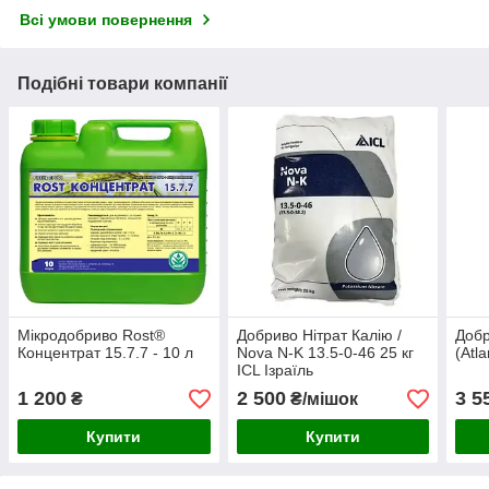
Всі умови повернення
Подібні товари компанії
Мікродобриво Rost®
Добриво Нітрат Калію /
Добр
Концентрат 15.7.7 - 10 л
Nova N-K 13.5-0-46 25 кг
(Atl
ICL Ізраїль
1 200
2 500
3 5
₴
₴/мішок
Купити
Купити