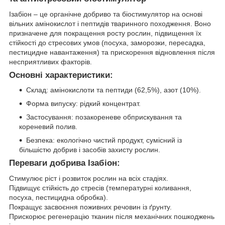
Ізабіон – це органічне добриво та біостимулятор на основі
вільних амінокислот і пептидів тваринного походження. Воно
призначене для покращення росту рослин, підвищення їх
стійкості до стресових умов (посуха, заморозки, пересадка,
пестицидне навантаження) та прискорення відновлення після
несприятливих факторів.
Основні характеристики:
Склад: амінокислоти та пептиди (62,5%), азот (10%).
Форма випуску: рідкий концентрат.
Застосування: позакореневе обприскування та
кореневий полив.
Безпека: екологічно чистий продукт, сумісний із
більшістю добрив і засобів захисту рослин.
Переваги добрива Ізабіон:
Стимулює ріст і розвиток рослин на всіх стадіях.
Підвищує стійкість до стресів (температурні коливання,
посуха, пестицидна обробка).
Покращує засвоєння поживних речовин із ґрунту.
Прискорює регенерацію тканин після механічних пошкоджень