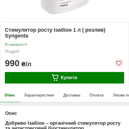
Стимулятор росту Ізабіон 1 л ( розлив)
Syngenta
В наявності
Роздріб
990
₴/л
Купити
Опис
Характеристики
Доставка
Оплата
Умови п
Опис
Добриво Ізабіон – органічний стимулятор росту
та антистресовий біостимулятор