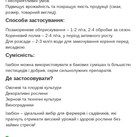
і несприятливих умов.
Підвищує врожайність та покращує якість продукції (смак,
розмір, товарний вигляд).
Способи застосування:
Позакореневе обприскування – 1-2 л/га, 2-4 обробки за сезон.
Кореневий полив – 2-4 л/га, у період активного росту.
Для розсади – 2-3 мл/л води для замочування коріння перед
висадкою.
Сумісність:
Ізабіон можна використовувати в бакових сумішах із більшістю
пестицидів і добрив, окрім сильнолужних препаратів.
Де застосовувати?
Овочеві та плодові культури
Декоративні рослини
Зернові та технічні культури
Виноградники
Ізабіон – ідеальний вибір для фермерів і садівників, які
прагнуть отримати високий урожай і здорові рослини без
зайвих стресів!