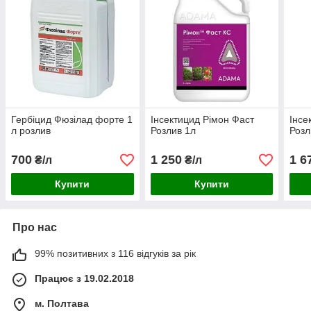
Гербіцид Фюзілад форте 1
Інсектицид Рімон Фаст
Інсе
л розлив
Розлив 1л
Розл
700
1 250
1 6
₴/л
₴/л
Купити
Купити
Про нас
99% позитивних з 116 відгуків за рік
Працює з 19.02.2018
м. Полтава